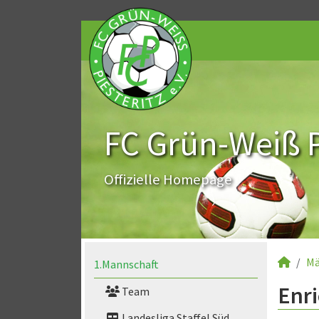
FC Grün-Weiß Pi
Offizielle Homepage
Mä
1.Mannschaft
Enri
Team
Landesliga Staffel Süd