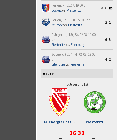
Herren, Fr. 31.07. 19:00 Uhr
2:1
Coswig
vs.
Piesteritz II
Herren, Sa. 01.08. 15:00 Uhr
2:2
Beilrode
vs.
Piesteritz
C-Jugend (U15), So. 02.08. 11:00
Uhr
6:5
Piesteritz
vs.
Eilenburg
B-Jugend (U17), Mi. 05.08. 18:00
Uhr
4:2
Eilenburg
vs.
Piesteritz
Heute
C-Jugend (U15)
FC Energie Cott...
Piesteritz
16:30
-
-