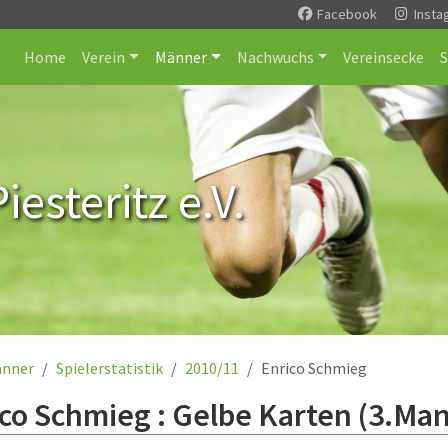
Facebook
Insta
Home
Verein
Männer
Nachwuchs
Vereinsecke
esteritz e.V.
nner
Spielerstatistik
2010/11
Enrico Schmieg
co Schmieg : Gelbe Karten (3.Ma