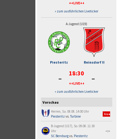
++LIVE++
» zum ausführlichen Liveticker
A-Jugend (U19)
Piesteritz
Reinsdorf II
18:30
-
-
++LIVE++
» zum ausführlichen Liveticker
Vorschau
Herren, Sa. 08.08. 14:00 Uhr
live
Piesteritz
vs.
Turbine
B-Jugend (U17), So. 09.08. 11:30
Uhr
-:-
SC Bernburg
vs.
Piesteritz