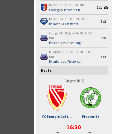
Herren, Fr. 31.07. 19:00 Uhr
2:1
Coswig
vs.
Piesteritz II
Herren, Sa. 01.08. 15:00 Uhr
2:2
Beilrode
vs.
Piesteritz
C-Jugend (U15), So. 02.08. 11:00
Uhr
6:5
Piesteritz
vs.
Eilenburg
B-Jugend (U17), Mi. 05.08. 18:00
Uhr
4:2
Eilenburg
vs.
Piesteritz
Heute
C-Jugend (U15)
FC Energie Cott...
Piesteritz
16:30
-
-