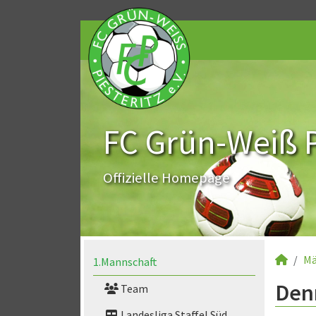
FC Grün-Weiß Pi
Offizielle Homepage
Mä
1.Mannschaft
Denn
Team
Landesliga Staffel Süd