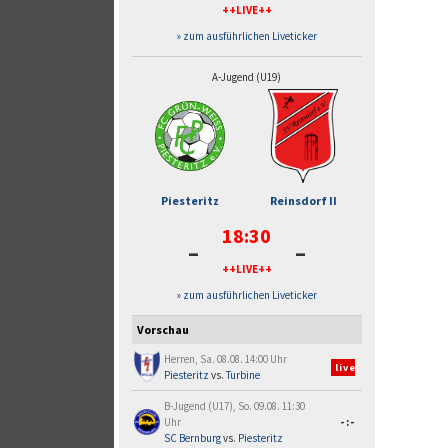
++LIVE++
» zum ausführlichen Liveticker
A-Jugend (U19)
Piesteritz
Reinsdorf II
18:30
-
-
++LIVE++
» zum ausführlichen Liveticker
Vorschau
Herren, Sa. 08.08. 14:00 Uhr
live
Piesteritz
vs.
Turbine
B-Jugend (U17), So. 09.08. 11:30
Uhr
-:-
SC Bernburg
vs.
Piesteritz