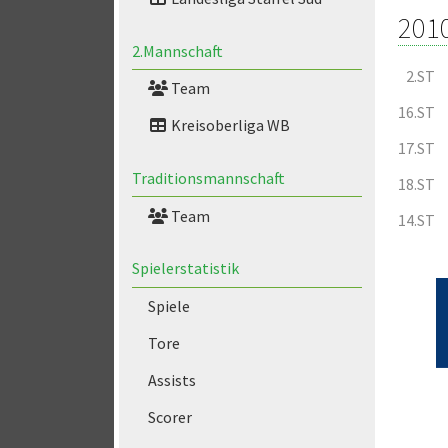
201
2.Mannschaft
2.ST
Team
16.ST
Kreisoberliga WB
17.ST
Traditionsmannschaft
18.ST
Team
14.ST
Spielerstatistik
Spiele
Tore
Assists
Scorer