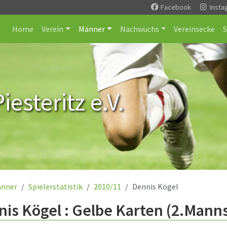
Facebook
Insta
Home
Verein
Männer
Nachwuchs
Vereinsecke
esteritz e.V.
nner
Spielerstatistik
2010/11
Dennis Kögel
is Kögel : Gelbe Karten (2.Manns