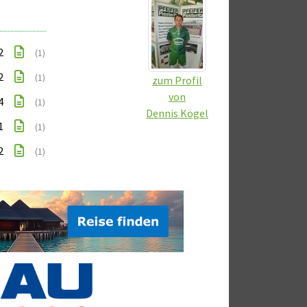
2
(1)
2
(1)
zum Profil
von
4
(1)
Dennis Kögel
1
(1)
2
(1)