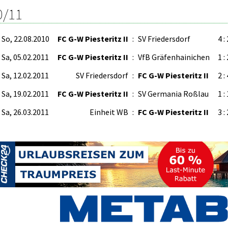
0/11
So, 22.08.2010
FC G-W Piesteritz II
:
SV Friedersdorf
4 : 
Sa, 05.02.2011
FC G-W Piesteritz II
:
VfB Gräfenhainichen
1 : 
Sa, 12.02.2011
SV Friedersdorf
:
FC G-W Piesteritz II
2 : 
Sa, 19.02.2011
FC G-W Piesteritz II
:
SV Germania Roßlau
1 : 
Sa, 26.03.2011
Einheit WB
:
FC G-W Piesteritz II
3 : 