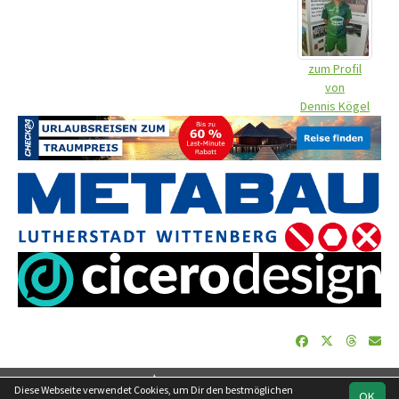
zum Profil
von
Dennis Kögel
soccero.de
Diese Webseite verwendet Cookies, um Dir den bestmöglichen
OK