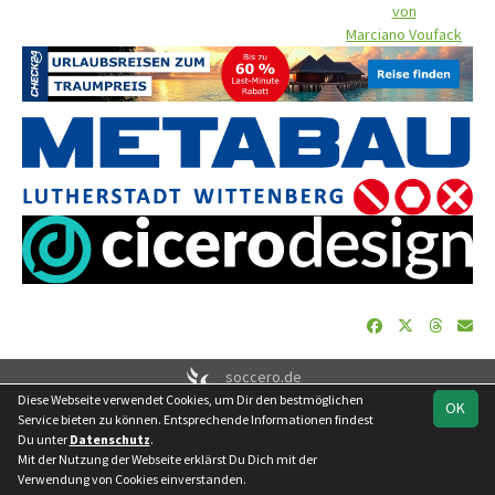
von
Marciano Voufack
soccero.de
Diese Webseite verwendet Cookies, um Dir den bestmöglichen
© 2006 - 2026
OK
Service bieten zu können. Entsprechende Informationen findest
Besucherstatistik
Geburtstage
Impressum
Datenschutz
Du unter
Datenschutz
.
Kontakt
Mit der Nutzung der Webseite erklärst Du Dich mit der
Verwendung von Cookies einverstanden.