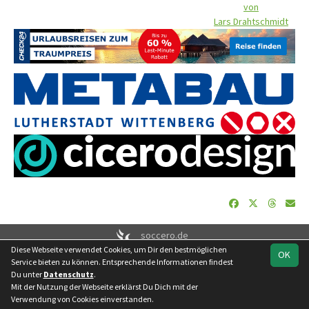
von
Lars Drahtschmidt
soccero.de
Diese Webseite verwendet Cookies, um Dir den bestmöglichen
© 2006 - 2026
OK
Service bieten zu können. Entsprechende Informationen findest
Besucherstatistik
Geburtstage
Impressum
Datenschutz
Du unter
Datenschutz
.
Kontakt
Mit der Nutzung der Webseite erklärst Du Dich mit der
Verwendung von Cookies einverstanden.