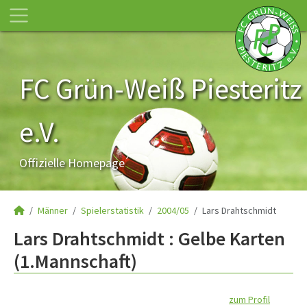
FC Grün-Weiß Piesteritz
e.V.
Offizielle Homepage
Männer
Spielerstatistik
2004/05
Lars Drahtschmidt
Lars Drahtschmidt : Gelbe Karten
(1.Mannschaft)
zum Profil