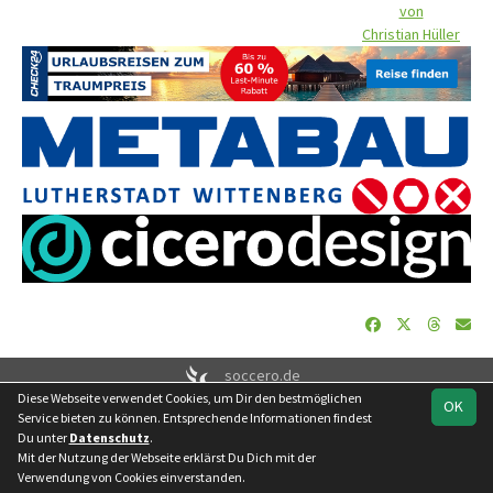
von
Christian Hüller
soccero.de
Diese Webseite verwendet Cookies, um Dir den bestmöglichen
© 2006 - 2026
OK
Service bieten zu können. Entsprechende Informationen findest
Besucherstatistik
Geburtstage
Impressum
Datenschutz
Du unter
Datenschutz
.
Kontakt
Mit der Nutzung der Webseite erklärst Du Dich mit der
Verwendung von Cookies einverstanden.