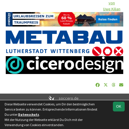
von
Uwe Kilian
soccero.de
Diese Webseite verwendet Cookies, um Dir den bestmöglichen
© 2006 - 2026
OK
Service bieten zu können. Entsprechende Informationen findest
Besucherstatistik
Geburtstage
Impressum
Datenschutz
Du unter
Datenschutz
.
Kontakt
Mit der Nutzung der Webseite erklärst Du Dich mit der
Verwendung von Cookies einverstanden.