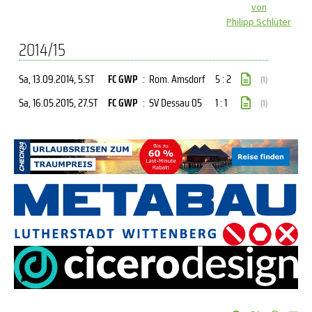
von
Philipp Schlüter
2014/15
Sa, 13.09.2014
, 5.ST
FC GWP
:
Rom. Amsdorf
5 : 2
(1)
Sa, 16.05.2015
, 27.ST
FC GWP
:
SV Dessau 05
1 : 1
(1)