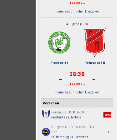
++LIVE++
» zum ausführlichen Liveticker
A-Jugend (U19)
Piesteritz
Reinsdorf II
18:30
-
-
++LIVE++
» zum ausführlichen Liveticker
Vorschau
Herren, Sa. 08.08. 14:00 Uhr
live
Piesteritz
vs.
Turbine
B-Jugend (U17), So. 09.08. 11:30
Uhr
-:-
SC Bernburg
vs.
Piesteritz