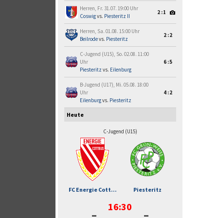
Herren, Fr. 31.07. 19:00 Uhr
2:1
Coswig
vs.
Piesteritz II
Herren, Sa. 01.08. 15:00 Uhr
2:2
Beilrode
vs.
Piesteritz
C-Jugend (U15), So. 02.08. 11:00
Uhr
6:5
Piesteritz
vs.
Eilenburg
B-Jugend (U17), Mi. 05.08. 18:00
Uhr
4:2
Eilenburg
vs.
Piesteritz
Heute
C-Jugend (U15)
FC Energie Cott...
Piesteritz
16:30
-
-