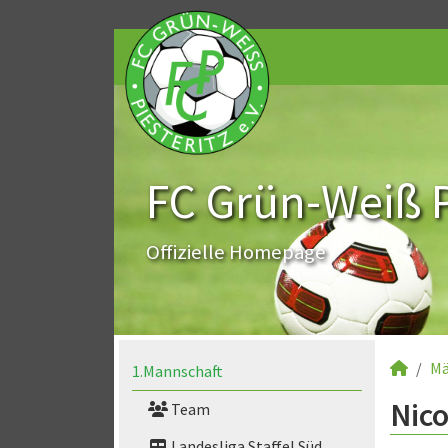
FC Grün-Weiß Pi
Offizielle Homepage
Mä
1.Mannschaft
Nico
Team
Landesliga Staffel Süd