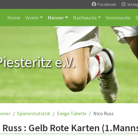
Facebook
Insta
Home
Verein
Männer
Nachwuchs
Vereinsecke
esteritz e.V.
nner
Spielerstatistik
Ewige Tabelle
Nico Russ
 Russ : Gelb Rote Karten (1.Mann