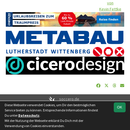
von
Kevin Fettke
soccero.de
Diese Webseite verwendet Cookies, um Dir den bestmöglichen
© 2006 - 2026
OK
Service bieten zu können. Entsprechende Informationen findest
Besucherstatistik
Geburtstage
Impressum
Datenschutz
Du unter
Datenschutz
.
Kontakt
Mit der Nutzung der Webseite erklärst Du Dich mit der
Verwendung von Cookies einverstanden.