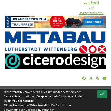
zum Profil
von
Jozsef Szendrei
soccero.de
Diese Webseite verwendet Cookies, um Dir den bestmöglichen
OK
© 2006 - 2026
Service bieten zu können. Entsprechende Informationen findest
Du unter
Datenschutz
.
Besucherstatistik
Geburtstage
Impressum
Datenschutz
Mit der Nutzung der Webseite erklärst Du Dich mit der
Kontakt
Verwendung von Cookies einverstanden.