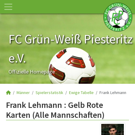
FC Grün-Weiß Piesteritz
e.V.
Offizielle Homepage
Männer
Spielerstatistik
Ewige Tabelle
Frank Lehmann
Frank Lehmann : Gelb Rote
Karten (Alle Mannschaften)