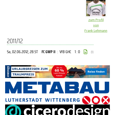
zum Profil
von
Frank Lehmann
2011/12
Sa, 02.06.2012
, 28.ST
FC GWP II
:
VfB GHC
1 : 0
(1)