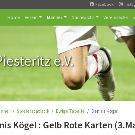
Facebook
Insta
Home
Verein
Männer
Nachwuchs
Vereinsecke
esteritz e.V.
nner
Spielerstatistik
Ewige Tabelle
Dennis Kögel
is Kögel : Gelb Rote Karten (3.M