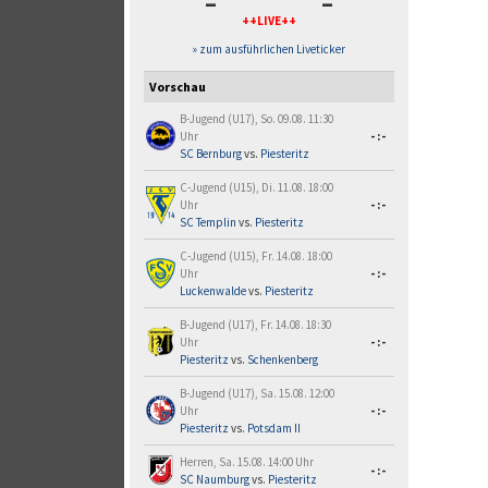
-
-
++LIVE++
» zum ausführlichen Liveticker
Vorschau
B-Jugend (U17), So. 09.08. 11:30
Uhr
-:-
SC Bernburg
vs.
Piesteritz
C-Jugend (U15), Di. 11.08. 18:00
Uhr
-:-
SC Templin
vs.
Piesteritz
C-Jugend (U15), Fr. 14.08. 18:00
Uhr
-:-
Luckenwalde
vs.
Piesteritz
B-Jugend (U17), Fr. 14.08. 18:30
Uhr
-:-
Piesteritz
vs.
Schenkenberg
B-Jugend (U17), Sa. 15.08. 12:00
Uhr
-:-
Piesteritz
vs.
Potsdam II
Herren, Sa. 15.08. 14:00 Uhr
-:-
SC Naumburg
vs.
Piesteritz