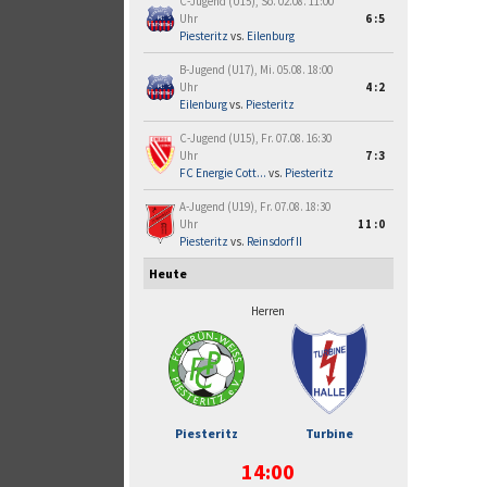
C-Jugend (U15), So. 02.08. 11:00
Uhr
6:5
Piesteritz
vs.
Eilenburg
B-Jugend (U17), Mi. 05.08. 18:00
Uhr
4:2
Eilenburg
vs.
Piesteritz
C-Jugend (U15), Fr. 07.08. 16:30
Uhr
7:3
FC Energie Cott...
vs.
Piesteritz
A-Jugend (U19), Fr. 07.08. 18:30
Uhr
11:0
Piesteritz
vs.
Reinsdorf II
Heute
Herren
Piesteritz
Turbine
14:00