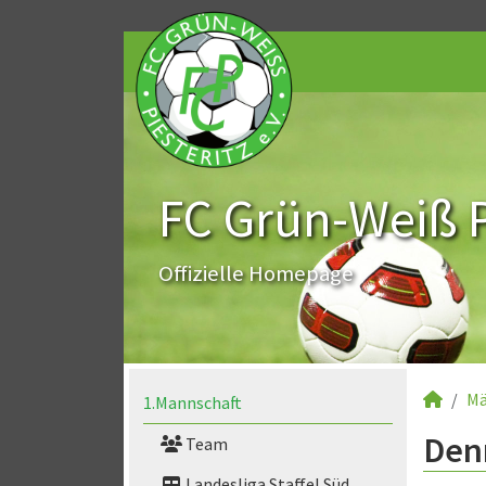
FC Grün-Weiß Pi
Offizielle Homepage
Mä
1.Mannschaft
Denn
Team
Landesliga Staffel Süd