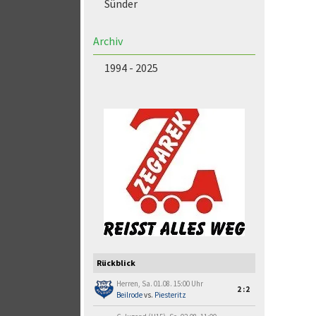
Sünder
Archiv
1994 - 2025
Rückblick
Herren, Sa. 01.08. 15:00 Uhr
2:2
Beilrode
vs.
Piesteritz