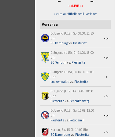
-
-
++LIVE++
» zum ausführlichen Liveticker
Vorschau
B-Jugend (U17), So. 09.08. 11:30
Uhr
-:-
SC Bernburg
vs.
Piesteritz
C-Jugend (U15), Di. 11.08. 18:00
Uhr
-:-
SC Templin
vs.
Piesteritz
C-Jugend (U15), Fr. 14.08. 18:00
Uhr
-:-
Luckenwalde
vs.
Piesteritz
B-Jugend (U17), Fr. 14.08. 18:30
Uhr
-:-
Piesteritz
vs.
Schenkenberg
B-Jugend (U17), Sa. 15.08. 12:00
Uhr
-:-
Piesteritz
vs.
Potsdam II
Herren, Sa. 15.08. 14:00 Uhr
-:-
SC Naumburg
vs.
Piesteritz