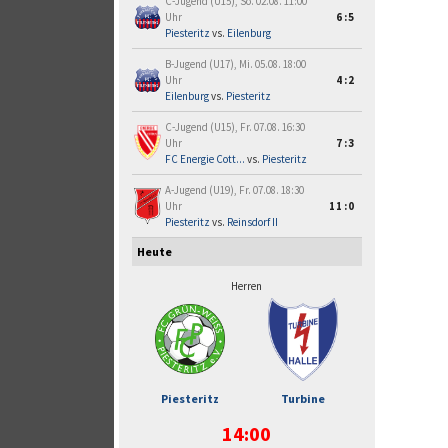
C-Jugend (U15), So. 02.08. 11:00
Uhr
6:5
Piesteritz
vs.
Eilenburg
B-Jugend (U17), Mi. 05.08. 18:00
Uhr
4:2
Eilenburg
vs.
Piesteritz
C-Jugend (U15), Fr. 07.08. 16:30
Uhr
7:3
FC Energie Cott...
vs.
Piesteritz
A-Jugend (U19), Fr. 07.08. 18:30
Uhr
11:0
Piesteritz
vs.
Reinsdorf II
Heute
Herren
Piesteritz
Turbine
14:00