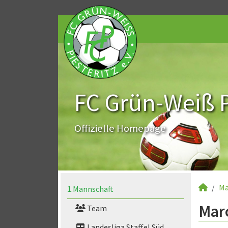
FC Grün-Weiß Pi
Offizielle Homepage
Mä
1.Mannschaft
Marc
Team
Landesliga Staffel Süd