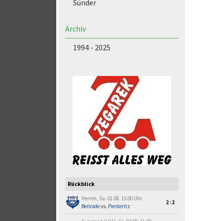
Sünder
Archiv
1994 - 2025
Rückblick
Herren, Sa. 01.08. 15:00 Uhr
2:2
Beilrode
vs.
Piesteritz