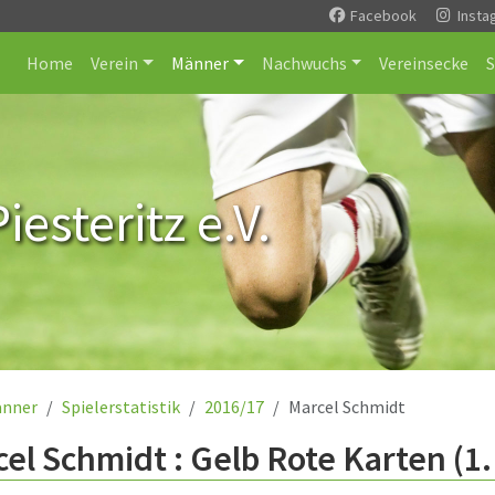
Facebook
Insta
Home
Verein
Männer
Nachwuchs
Vereinsecke
esteritz e.V.
nner
Spielerstatistik
2016/17
Marcel Schmidt
el Schmidt : Gelb Rote Karten (1