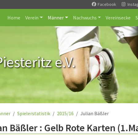
Facebook
Insta
Home
Verein
Männer
Nachwuchs
Vereinsecke
esteritz e.V.
nner
Spielerstatistik
2015/16
Julian Bäßler
an Bäßler : Gelb Rote Karten (1.