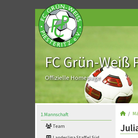
FC Grün-Weiß Pi
Offizielle Homepage
Mä
1.Mannschaft
Juli
Team
Landesliga Staffel Süd