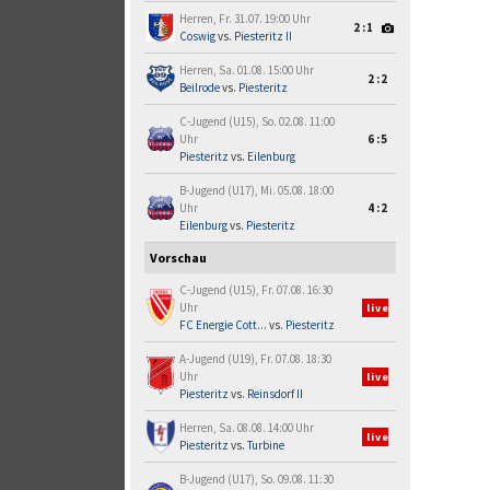
Herren, Fr. 31.07. 19:00 Uhr
2:1
Coswig
vs.
Piesteritz II
Herren, Sa. 01.08. 15:00 Uhr
2:2
Beilrode
vs.
Piesteritz
C-Jugend (U15), So. 02.08. 11:00
Uhr
6:5
Piesteritz
vs.
Eilenburg
B-Jugend (U17), Mi. 05.08. 18:00
Uhr
4:2
Eilenburg
vs.
Piesteritz
Vorschau
C-Jugend (U15), Fr. 07.08. 16:30
Uhr
live
FC Energie Cott...
vs.
Piesteritz
A-Jugend (U19), Fr. 07.08. 18:30
Uhr
live
Piesteritz
vs.
Reinsdorf II
Herren, Sa. 08.08. 14:00 Uhr
live
Piesteritz
vs.
Turbine
B-Jugend (U17), So. 09.08. 11:30