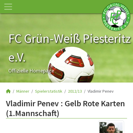
FC Grün-Weiß Piesteritz
e.V.
Offizielle Homepage
Männer
Spielerstatistik
2012/13
Vladimir Penev
Vladimir Penev : Gelb Rote Karten
(1.Mannschaft)