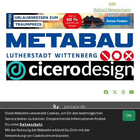
von
Robert Mengemann
soccero.de
Diese Webseite verwendet Cookies, um Dir den bestmöglichen
© 2006 - 2026
OK
Service bieten zu können. Entsprechende Informationen findest
Besucherstatistik
Geburtstage
Impressum
Datenschutz
Du unter
Datenschutz
.
Kontakt
Mit der Nutzung der Webseite erklärst Du Dich mit der
Verwendung von Cookies einverstanden.