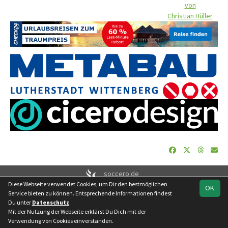
von
Christian Hüller
soccero.de
Diese Webseite verwendet Cookies, um Dir den bestmöglichen
© 2006 - 2026
OK
Service bieten zu können. Entsprechende Informationen findest
Besucherstatistik
Geburtstage
Impressum
Datenschutz
Du unter
Datenschutz
.
Kontakt
Mit der Nutzung der Webseite erklärst Du Dich mit der
Verwendung von Cookies einverstanden.