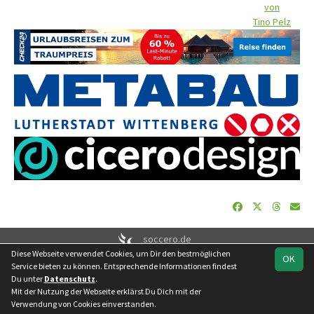
von
Tino Pelz
soccero.de
Diese Webseite verwendet Cookies, um Dir den bestmöglichen
© 2006 - 2026
OK
Service bieten zu können. Entsprechende Informationen findest
Besucherstatistik
Geburtstage
Impressum
Datenschutz
Du unter
Datenschutz
.
Kontakt
Mit der Nutzung der Webseite erklärst Du Dich mit der
Verwendung von Cookies einverstanden.