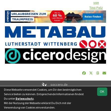
von
Tino Pelz
soccero.de
Diese Webseite verwendet Cookies, um Dir den bestmöglichen
© 2006 - 2026
OK
Service bieten zu können. Entsprechende Informationen findest
Besucherstatistik
Geburtstage
Impressum
Datenschutz
Du unter
Datenschutz
.
Kontakt
Mit der Nutzung der Webseite erklärst Du Dich mit der
Verwendung von Cookies einverstanden.