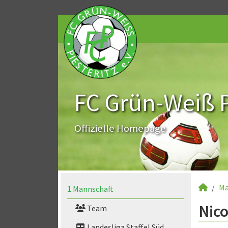
FC Grün-Weiß Pi
Offizielle Homepage
Mä
1.Mannschaft
Nico
Team
Landesliga Staffel Süd