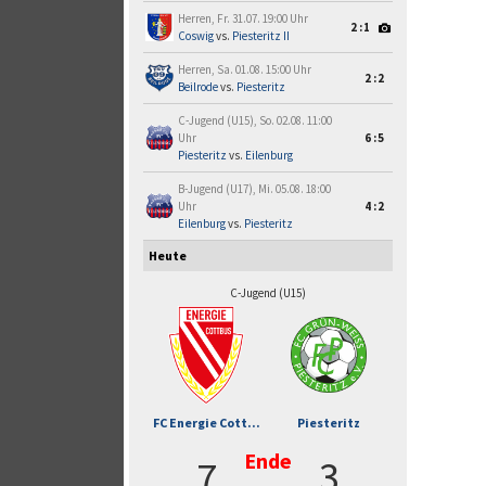
Herren, Fr. 31.07. 19:00 Uhr
2:1
Coswig
vs.
Piesteritz II
Herren, Sa. 01.08. 15:00 Uhr
2:2
Beilrode
vs.
Piesteritz
C-Jugend (U15), So. 02.08. 11:00
Uhr
6:5
Piesteritz
vs.
Eilenburg
B-Jugend (U17), Mi. 05.08. 18:00
Uhr
4:2
Eilenburg
vs.
Piesteritz
Heute
C-Jugend (U15)
FC Energie Cott...
Piesteritz
Ende
7
3