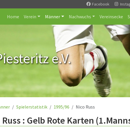
Facebook
Insta
Home
Verein
Männer
Nachwuchs
Vereinsecke
esteritz e.V.
nner
Spielerstatistik
1995/96
Nico Russ
 Russ : Gelb Rote Karten (1.Mann