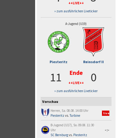
++LIVE++
» zum ausführlichen Liveticker
A-Jugend (U19)
Piesteritz
Reinsdorf II
Ende
11
0
++LIVE++
» zum ausführlichen Liveticker
Vorschau
Herren, Sa. 08.08. 14:00 Uhr
live
Piesteritz
vs.
Turbine
B-Jugend (U17), So. 09.08. 11:30
Uhr
-:-
SC Bernburg
vs.
Piesteritz