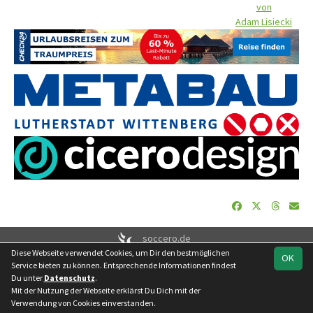
von
Adam Lisiecki
soccero.de
Diese Webseite verwendet Cookies, um Dir den bestmöglichen
© 2006 - 2026
OK
Service bieten zu können. Entsprechende Informationen findest
Besucherstatistik
Geburtstage
Impressum
Datenschutz
Du unter
Datenschutz
.
Kontakt
Mit der Nutzung der Webseite erklärst Du Dich mit der
Verwendung von Cookies einverstanden.