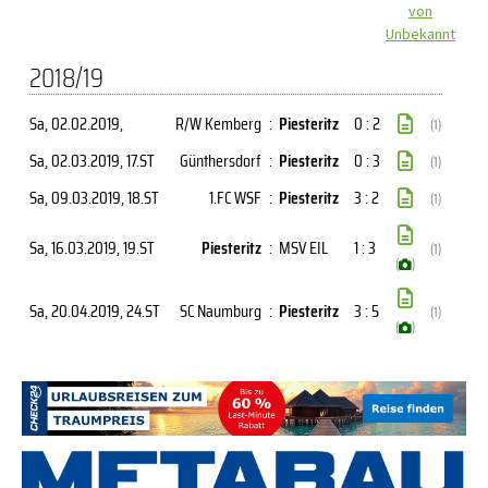
von
Unbekannt
2018/19
Sa, 02.02.2019
,
R/W Kemberg
:
Piesteritz
0 : 2
(1)
Sa, 02.03.2019
, 17.ST
Günthersdorf
:
Piesteritz
0 : 3
(1)
Sa, 09.03.2019
, 18.ST
1.FC WSF
:
Piesteritz
3 : 2
(1)
Sa, 16.03.2019
, 19.ST
Piesteritz
:
MSV EIL
1 : 3
(1)
(
)
Sa, 20.04.2019
, 24.ST
SC Naumburg
:
Piesteritz
3 : 5
(1)
(
)