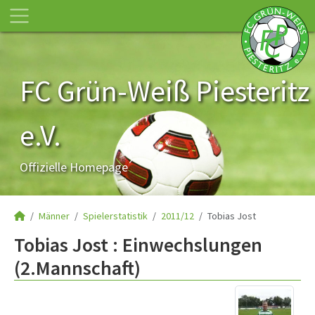
FC Grün-Weiß Piesteritz
e.V.
Offizielle Homepage
Männer
Spielerstatistik
2011/12
Tobias Jost
Tobias Jost : Einwechslungen
(2.Mannschaft)