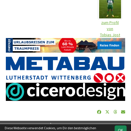
zum Profil
von
Tobias Jost
soccero.de
Diese Webseite verwendet Cookies, um Dir den bestmöglichen
OK