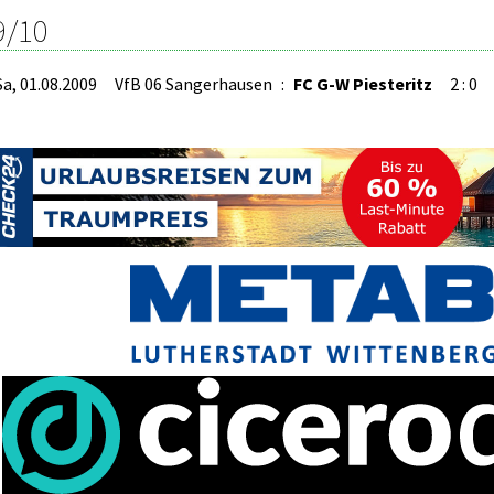
9/10
Sa, 01.08.2009
VfB 06 Sangerhausen
:
FC G-W Piesteritz
2 : 0