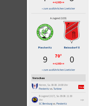
++LIVE++
» zum ausführlichen Liveticker
A-Jugend (U19)
Piesteritz
Reinsdorf II
70'
9
0
++LIVE++
» zum ausführlichen Liveticker
Vorschau
Herren, Sa. 08.08. 14:00 Uhr
live
Piesteritz
vs.
Turbine
B-Jugend (U17), So. 09.08. 11:30
Uhr
-:-
SC Bernburg
vs.
Piesteritz