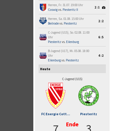
Herren, Fr. 31.07. 19:00 Uhr
2:1
Coswig
vs.
Piesteritz II
Herren, Sa. 01.08. 15:00 Uhr
2:2
Beilrode
vs.
Piesteritz
C-Jugend (U15), So. 02.08. 11:00
Uhr
6:5
Piesteritz
vs.
Eilenburg
B-Jugend (U17), Mi. 05.08. 18:00
Uhr
4:2
Eilenburg
vs.
Piesteritz
Heute
C-Jugend (U15)
FC Energie Cott...
Piesteritz
Ende
7
3