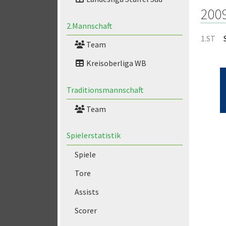
200
2.Mannschaft
1.ST
Team
Kreisoberliga WB
Traditionsmannschaft
Team
Spielerstatistik
Spiele
Tore
Assists
Scorer