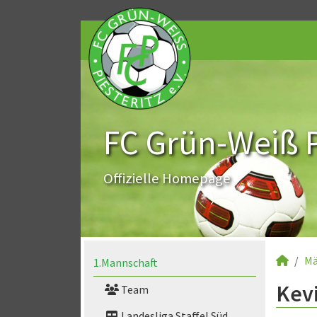
FC Grün-Weiß Pi
Offizielle Homepage
Mä
1.Mannschaft
Kevi
Team
Landesliga Staffel Süd