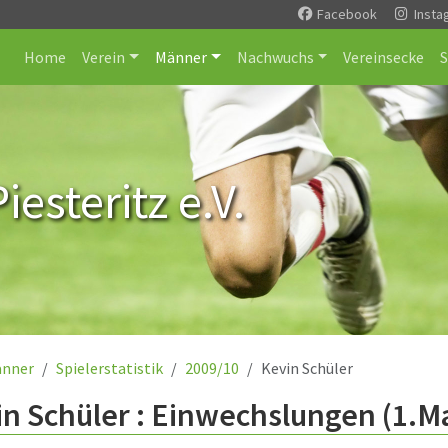
Facebook
Insta
Home
Verein
Männer
Nachwuchs
Vereinsecke
esteritz e.V.
nner
Spielerstatistik
2009/10
Kevin Schüler
n Schüler : Einwechslungen (1.M