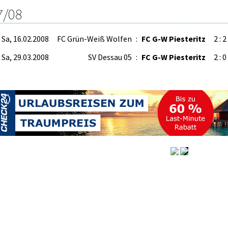
7/08
Sa, 16.02.2008
FC Grün-Weiß Wolfen
:
FC G-W Piesteritz
2 : 2
Sa, 29.03.2008
SV Dessau 05
:
FC G-W Piesteritz
2 : 0