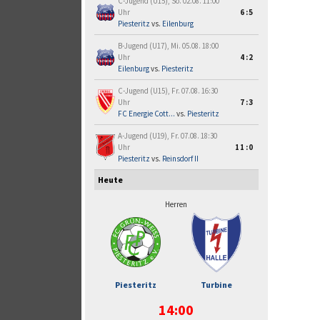
C-Jugend (U15), So. 02.08. 11:00
Uhr
6:5
Piesteritz
vs.
Eilenburg
B-Jugend (U17), Mi. 05.08. 18:00
Uhr
4:2
Eilenburg
vs.
Piesteritz
C-Jugend (U15), Fr. 07.08. 16:30
Uhr
7:3
FC Energie Cott...
vs.
Piesteritz
A-Jugend (U19), Fr. 07.08. 18:30
Uhr
11:0
Piesteritz
vs.
Reinsdorf II
Heute
Herren
Piesteritz
Turbine
14:00