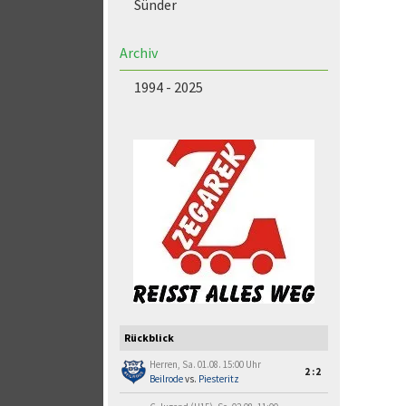
Sünder
Archiv
1994 - 2025
Rückblick
Herren, Sa. 01.08. 15:00 Uhr
2:2
Beilrode
vs.
Piesteritz