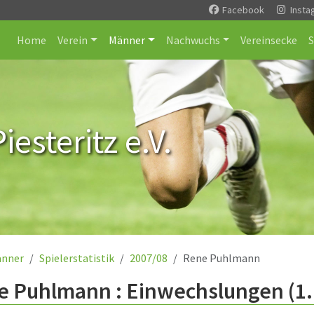
Facebook
Insta
Home
Verein
Männer
Nachwuchs
Vereinsecke
esteritz e.V.
nner
Spielerstatistik
2007/08
Rene Puhlmann
e Puhlmann : Einwechslungen (1