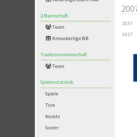
200
2.Mannschaft
18.ST
Team
24.ST
Kreisoberliga WB
Traditionsmannschaft
Team
Spielerstatistik
Spiele
Tore
Assists
Scorer