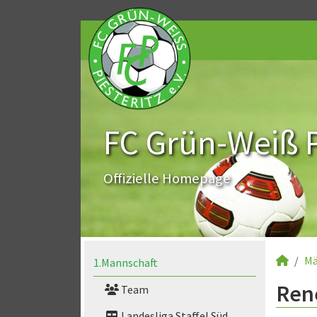
FC Grün-Weiß Pi
Offizielle Homepage
Mä
1.Mannschaft
Ren
Team
Landesliga Staffel Süd