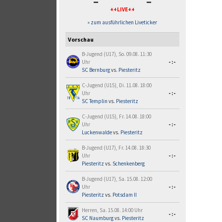
-
-
++LIVE++
» zum ausführlichen Liveticker
Vorschau
B-Jugend (U17), So. 09.08. 11:30
Uhr
-:-
SC Bernburg
vs.
Piesteritz
C-Jugend (U15), Di. 11.08. 18:00
Uhr
-:-
SC Templin
vs.
Piesteritz
C-Jugend (U15), Fr. 14.08. 18:00
Uhr
-:-
Luckenwalde
vs.
Piesteritz
B-Jugend (U17), Fr. 14.08. 18:30
Uhr
-:-
Piesteritz
vs.
Schenkenberg
B-Jugend (U17), Sa. 15.08. 12:00
Uhr
-:-
Piesteritz
vs.
Potsdam II
Herren, Sa. 15.08. 14:00 Uhr
-:-
SC Naumburg
vs.
Piesteritz