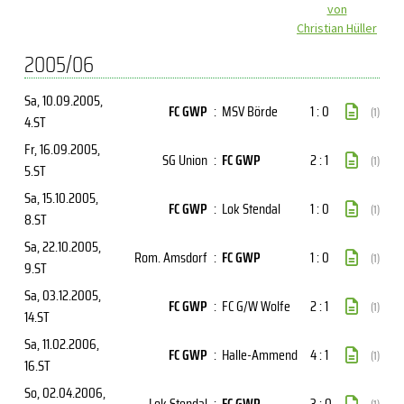
von
Christian Hüller
2005/06
Sa, 10.09.2005
,
FC GWP
:
MSV Börde
1 : 0
(1)
4.ST
Fr, 16.09.2005
,
SG Union
:
FC GWP
2 : 1
(1)
5.ST
Sa, 15.10.2005
,
FC GWP
:
Lok Stendal
1 : 0
(1)
8.ST
Sa, 22.10.2005
,
Rom. Amsdorf
:
FC GWP
1 : 0
(1)
9.ST
Sa, 03.12.2005
,
FC GWP
:
FC G/W Wolfe
2 : 1
(1)
14.ST
Sa, 11.02.2006
,
FC GWP
:
Halle-Ammend
4 : 1
(1)
16.ST
So, 02.04.2006
,
Lok Stendal
:
FC GWP
3 : 0