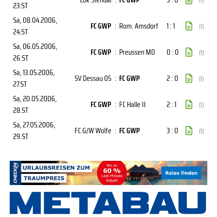
(1)
23.ST
Sa, 08.04.2006
,
FC GWP
:
Rom. Amsdorf
1 : 1
(1)
24.ST
Sa, 06.05.2006
,
FC GWP
:
Preussen MD
0 : 0
(1)
26.ST
Sa, 13.05.2006
,
SV Dessau 05
:
FC GWP
2 : 0
(1)
27.ST
Sa, 20.05.2006
,
FC GWP
:
FC Halle II
2 : 1
(1)
28.ST
Sa, 27.05.2006
,
FC G/W Wolfe
:
FC GWP
3 : 0
(1)
29.ST