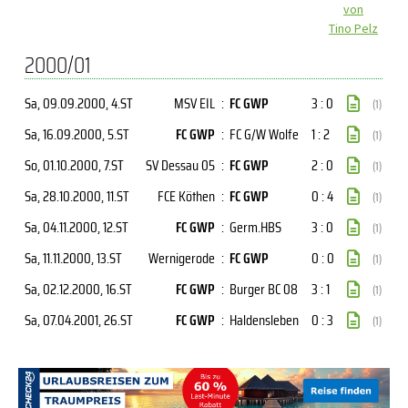
von
Tino Pelz
2000/01
Sa, 09.09.2000
, 4.ST
MSV EIL
:
FC GWP
3 : 0
(1)
Sa, 16.09.2000
, 5.ST
FC GWP
:
FC G/W Wolfe
1 : 2
(1)
So, 01.10.2000
, 7.ST
SV Dessau 05
:
FC GWP
2 : 0
(1)
Sa, 28.10.2000
, 11.ST
FCE Köthen
:
FC GWP
0 : 4
(1)
Sa, 04.11.2000
, 12.ST
FC GWP
:
Germ.HBS
3 : 0
(1)
Sa, 11.11.2000
, 13.ST
Wernigerode
:
FC GWP
0 : 0
(1)
Sa, 02.12.2000
, 16.ST
FC GWP
:
Burger BC 08
3 : 1
(1)
Sa, 07.04.2001
, 26.ST
FC GWP
:
Haldensleben
0 : 3
(1)