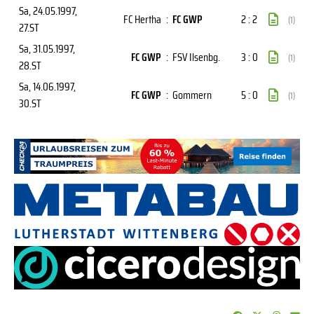
Sa, 24.05.1997
,
FC Hertha
:
FC GWP
2 : 2
(1)
27.ST
Sa, 31.05.1997
,
FC GWP
:
FSV Ilsenbg.
3 : 0
(1)
28.ST
Sa, 14.06.1997
,
FC GWP
:
Gommern
5 : 0
(1)
30.ST