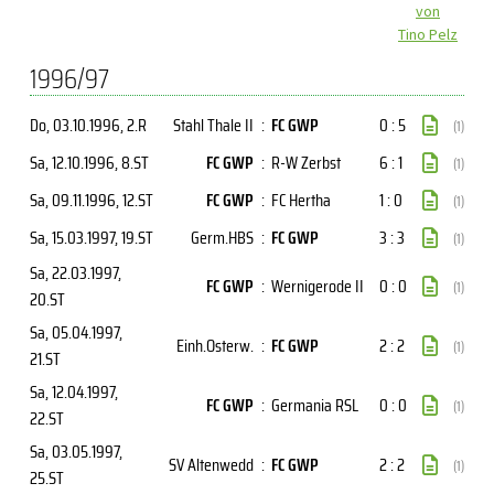
von
Tino Pelz
1996/97
Do, 03.10.1996
, 2.R
Stahl Thale II
:
FC GWP
0 : 5
(1)
Sa, 12.10.1996
, 8.ST
FC GWP
:
R-W Zerbst
6 : 1
(1)
Sa, 09.11.1996
, 12.ST
FC GWP
:
FC Hertha
1 : 0
(1)
Sa, 15.03.1997
, 19.ST
Germ.HBS
:
FC GWP
3 : 3
(1)
Sa, 22.03.1997
,
FC GWP
:
Wernigerode II
0 : 0
(1)
20.ST
Sa, 05.04.1997
,
Einh.Osterw.
:
FC GWP
2 : 2
(1)
21.ST
Sa, 12.04.1997
,
FC GWP
:
Germania RSL
0 : 0
(1)
22.ST
Sa, 03.05.1997
,
SV Altenwedd
:
FC GWP
2 : 2
(1)
25.ST