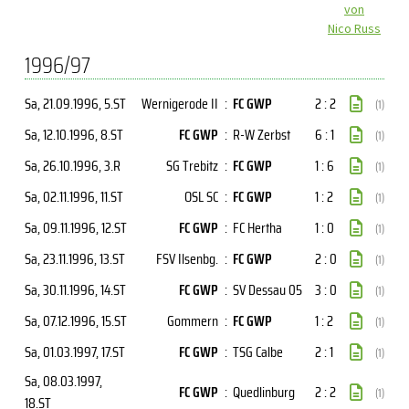
von
Nico Russ
1996/97
Sa, 21.09.1996
, 5.ST
Wernigerode II
:
FC GWP
2 : 2
(1)
Sa, 12.10.1996
, 8.ST
FC GWP
:
R-W Zerbst
6 : 1
(1)
Sa, 26.10.1996
, 3.R
SG Trebitz
:
FC GWP
1 : 6
(1)
Sa, 02.11.1996
, 11.ST
OSL SC
:
FC GWP
1 : 2
(1)
Sa, 09.11.1996
, 12.ST
FC GWP
:
FC Hertha
1 : 0
(1)
Sa, 23.11.1996
, 13.ST
FSV Ilsenbg.
:
FC GWP
2 : 0
(1)
Sa, 30.11.1996
, 14.ST
FC GWP
:
SV Dessau 05
3 : 0
(1)
Sa, 07.12.1996
, 15.ST
Gommern
:
FC GWP
1 : 2
(1)
Sa, 01.03.1997
, 17.ST
FC GWP
:
TSG Calbe
2 : 1
(1)
Sa, 08.03.1997
,
FC GWP
:
Quedlinburg
2 : 2
(1)
18.ST