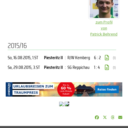
zum Profil
von
Patrick Behrend
2015/16
So, 16.08.2015
, 1.ST
Piesteritz II
:
R/W Kemberg
6 : 2
(1)
Sa, 29.08.2015
, 3.ST
Piesteritz II
:
SG Reppichau
1 : 4
(1)