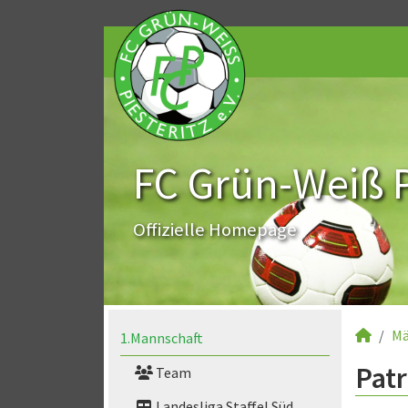
FC Grün-Weiß Pi
Offizielle Homepage
Mä
1.Mannschaft
Pat
Team
Landesliga Staffel Süd