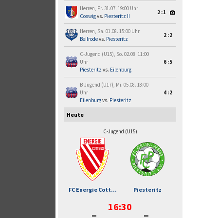
Herren, Fr. 31.07. 19:00 Uhr
2:1
Coswig
vs.
Piesteritz II
Herren, Sa. 01.08. 15:00 Uhr
2:2
Beilrode
vs.
Piesteritz
C-Jugend (U15), So. 02.08. 11:00
Uhr
6:5
Piesteritz
vs.
Eilenburg
B-Jugend (U17), Mi. 05.08. 18:00
Uhr
4:2
Eilenburg
vs.
Piesteritz
Heute
C-Jugend (U15)
FC Energie Cott...
Piesteritz
16:30
-
-