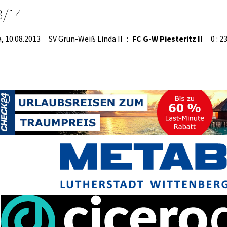
3/14
a, 10.08.2013
SV Grün-Weiß Linda II
:
FC G-W Piesteritz II
0 : 2