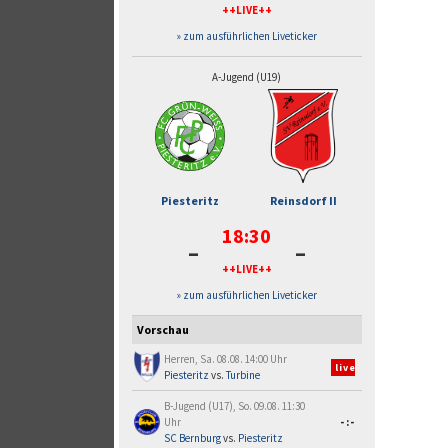
++LIVE++
» zum ausführlichen Liveticker
A-Jugend (U19)
Piesteritz
Reinsdorf II
18:30
-
-
++LIVE++
» zum ausführlichen Liveticker
Vorschau
Herren, Sa. 08.08. 14:00 Uhr
live
Piesteritz
vs.
Turbine
B-Jugend (U17), So. 09.08. 11:30
Uhr
-:-
SC Bernburg
vs.
Piesteritz