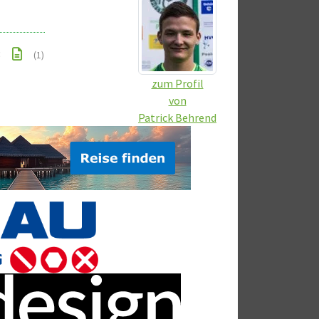
3
(1)
zum Profil
von
Patrick Behrend