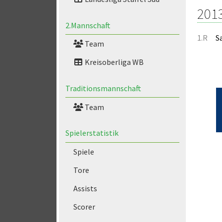
201
2.Mannschaft
1.R
S
Team
Kreisoberliga WB
Traditionsmannschaft
Team
Spielerstatistik
Spiele
Tore
Assists
Scorer