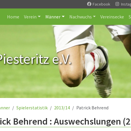
Facebook
Insta
Home
Verein
Männer
Nachwuchs
Vereinsecke
esteritz e.V.
nner
Spielerstatistik
2013/14
Patrick Behrend
rick Behrend : Auswechslungen (