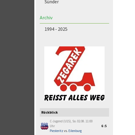
Sünder
Archiv
1994 - 2025
Rückblick
C-Jugend (U15), So. 02.08. 11:00
Uhr
6:5
Piesteritz
vs.
Eilenburg