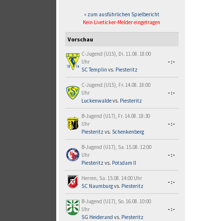
» zum ausführlichen Spielbericht
Kein Liveticker-Melder eingetragen
Vorschau
C-Jugend (U15), Di. 11.08. 18:00
Uhr
-:-
SC Templin
vs.
Piesteritz
C-Jugend (U15), Fr. 14.08. 18:00
Uhr
-:-
Luckenwalde
vs.
Piesteritz
B-Jugend (U17), Fr. 14.08. 18:30
Uhr
-:-
Piesteritz
vs.
Schenkenberg
B-Jugend (U17), Sa. 15.08. 12:00
Uhr
-:-
Piesteritz
vs.
Potsdam II
Herren, Sa. 15.08. 14:00 Uhr
-:-
SC Naumburg
vs.
Piesteritz
B-Jugend (U17), So. 16.08. 10:00
Uhr
-:-
SG Heiderand
vs.
Piesteritz