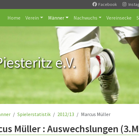
Facebook
Insta
Home
Verein
Männer
Nachwuchs
Vereinsecke
esteritz e.V.
nner
Spielerstatistik
2012/13
Marcus Müller
us Müller : Auswechslungen (3.M