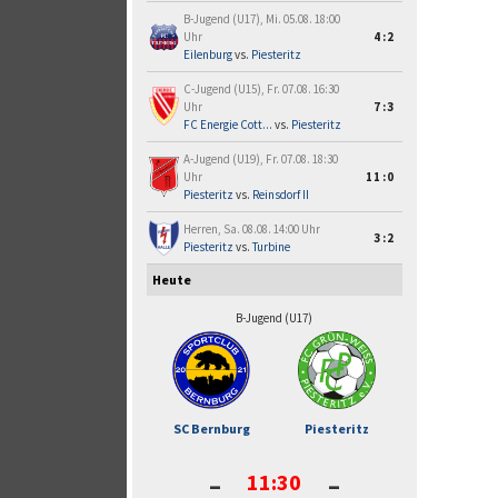
B-Jugend (U17), Mi. 05.08. 18:00
Uhr
4:2
Eilenburg
vs.
Piesteritz
C-Jugend (U15), Fr. 07.08. 16:30
Uhr
7:3
FC Energie Cott...
vs.
Piesteritz
A-Jugend (U19), Fr. 07.08. 18:30
Uhr
11:0
Piesteritz
vs.
Reinsdorf II
Herren, Sa. 08.08. 14:00 Uhr
3:2
Piesteritz
vs.
Turbine
Heute
B-Jugend (U17)
SC Bernburg
Piesteritz
-
-
11:30