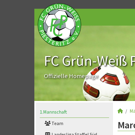
FC Grün-Weiß Pi
Offizielle Homepage
Mä
1.Mannschaft
Marc
Team
Landesliga Staffel Süd