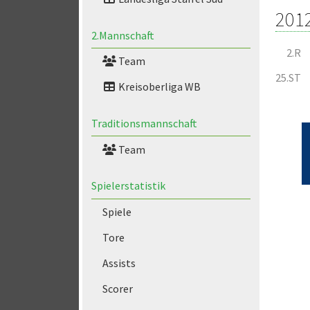
201
2.Mannschaft
2.R
Team
25.ST
Kreisoberliga WB
Traditionsmannschaft
Team
Spielerstatistik
Spiele
Tore
Assists
Scorer