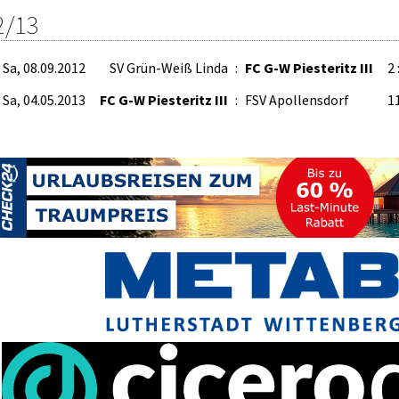
2/13
Sa, 08.09.2012
SV Grün-Weiß Linda
:
FC G-W Piesteritz III
2 
Sa, 04.05.2013
FC G-W Piesteritz III
:
FSV Apollensdorf
11