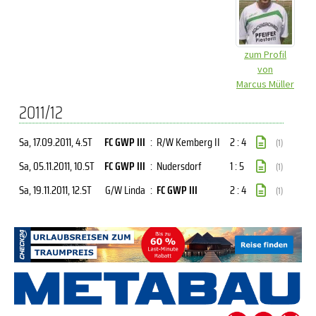
zum Profil
von
Marcus Müller
2011/12
Sa, 17.09.2011
, 4.ST
FC GWP III
:
R/W Kemberg II
2 : 4
(1)
Sa, 05.11.2011
, 10.ST
FC GWP III
:
Nudersdorf
1 : 5
(1)
Sa, 19.11.2011
, 12.ST
G/W Linda
:
FC GWP III
2 : 4
(1)