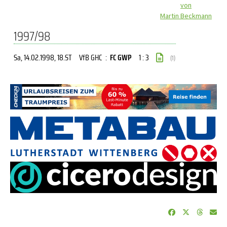
von
Martin Beckmann
1997/98
Sa, 14.02.1998
, 18.ST
VfB GHC
:
FC GWP
1 : 3
(1)