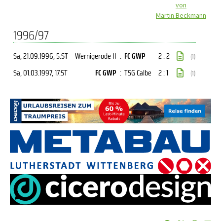
von
Martin Beckmann
1996/97
Sa, 21.09.1996
, 5.ST
Wernigerode II
:
FC GWP
2 : 2
(1)
Sa, 01.03.1997
, 17.ST
FC GWP
:
TSG Calbe
2 : 1
(1)