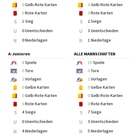
0
Gelb-Rote Karten
0
Gelb-Rote Karten
0
Rote Karten
0
Rote Karten
S
1 Sieg
S
2 Siege
U
0 Unentschieden
U
3 Unentschieden
N
0 Niederlagen
N
1 Niederlage
A-Junioren
ALLE MANNSCHAFTEN
8
Spiele
15
Spiele
0
Tore
0
Tore
2
Vorlagen
2
Vorlagen
0
Gelbe Karten
0
Gelbe Karten
0
Gelb-Rote Karten
0
Gelb-Rote Karten
0
Rote Karten
0
Rote Karten
S
4 Siege
S
7 Siege
U
0 Unentschieden
U
3 Unentschieden
N
4 Niederlagen
N
5 Niederlagen