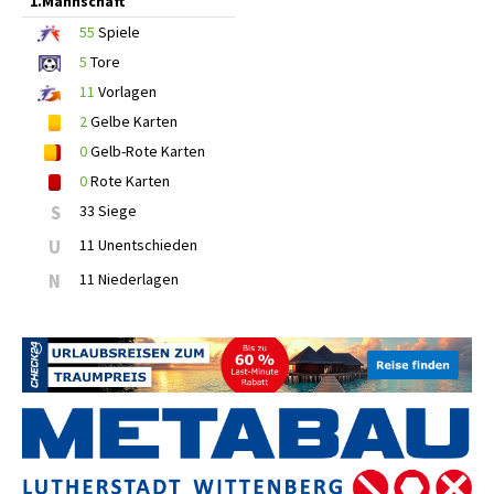
1.Mannschaft
55
Spiele
5
Tore
11
Vorlagen
2
Gelbe Karten
0
Gelb-Rote Karten
0
Rote Karten
S
33 Siege
U
11 Unentschieden
N
11 Niederlagen