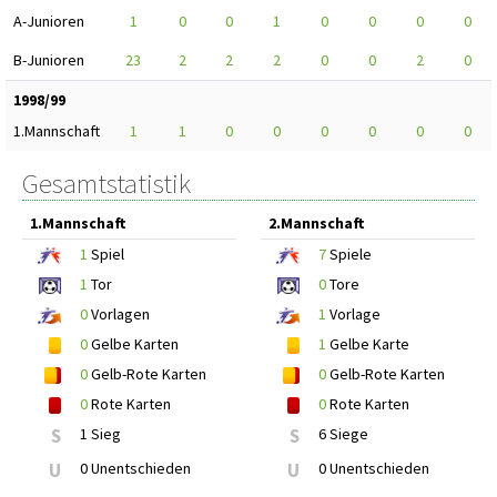
A-Junioren
1
0
0
1
0
0
0
0
B-Junioren
23
2
2
2
0
0
2
0
1998/99
1.Mannschaft
1
1
0
0
0
0
0
0
Gesamtstatistik
1.Mannschaft
2.Mannschaft
1
Spiel
7
Spiele
1
Tor
0
Tore
0
Vorlagen
1
Vorlage
0
Gelbe Karten
1
Gelbe Karte
0
Gelb-Rote Karten
0
Gelb-Rote Karten
0
Rote Karten
0
Rote Karten
S
1 Sieg
S
6 Siege
U
0 Unentschieden
U
0 Unentschieden