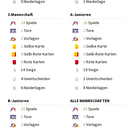
N
0 Niederlagen
N
1 Niederlage
3.Mannschaft
A-Junioren
24
Spiele
28
Spiele
2
Tore
2
Tore
2
Vorlagen
3
Vorlagen
1
Gelbe Karte
1
Gelbe Karte
0
Gelb-Rote Karten
0
Gelb-Rote Karten
0
Rote Karten
0
Rote Karten
S
14 Siege
S
19 Siege
U
4 Unentschieden
U
1 Unentschieden
N
6 Niederlagen
N
8 Niederlagen
B-Junioren
ALLE MANNSCHAFTEN
23
Spiele
83
Spiele
2
Tore
7
Tore
2
Vorlagen
8
Vorlagen