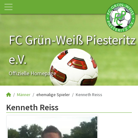
FC Grün-Weiß Piesteritz
e.V.
Offizielle Homepage
Männer
ehemalige Spieler
Kenneth Reiss
Kenneth Reiss