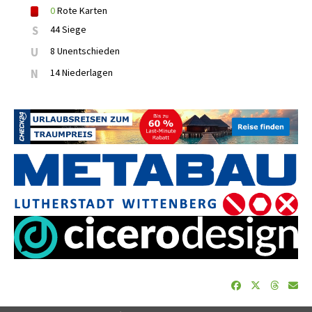
0
Rote Karten
S
44 Siege
U
8 Unentschieden
N
14 Niederlagen