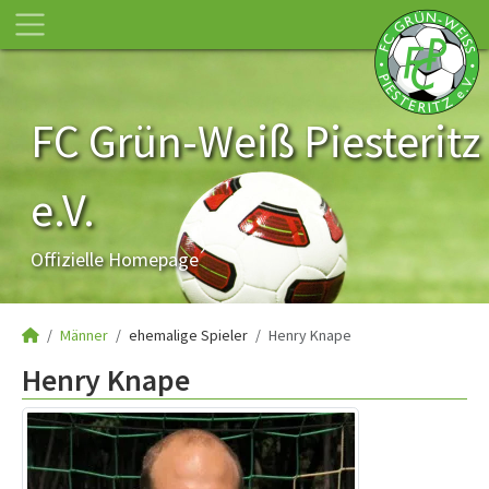
FC Grün-Weiß Piesteritz
e.V.
Offizielle Homepage
Männer
ehemalige Spieler
Henry Knape
Henry Knape