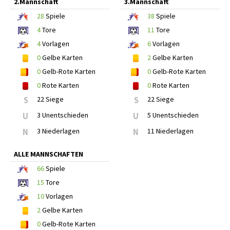
2.Mannschaft
3.Mannschaft
28
Spiele
38
Spiele
4
Tore
11
Tore
4
Vorlagen
6
Vorlagen
0
Gelbe Karten
2
Gelbe Karten
0
Gelb-Rote Karten
0
Gelb-Rote Karten
0
Rote Karten
0
Rote Karten
S
22 Siege
S
22 Siege
U
3 Unentschieden
U
5 Unentschieden
N
3 Niederlagen
N
11 Niederlagen
ALLE MANNSCHAFTEN
66
Spiele
15
Tore
10
Vorlagen
2
Gelbe Karten
0
Gelb-Rote Karten