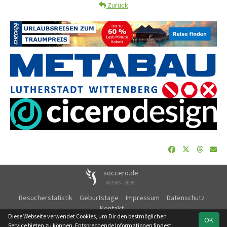
Zurück
soccero.de
© 2006 - 2026
Besucherstatistik
Geburtstage
Impressum
Datenschutz
Kontakt
Diese Webseite verwendet Cookies, um Dir den bestmöglichen
OK
Service bieten zu können. Entsprechende Informationen findest