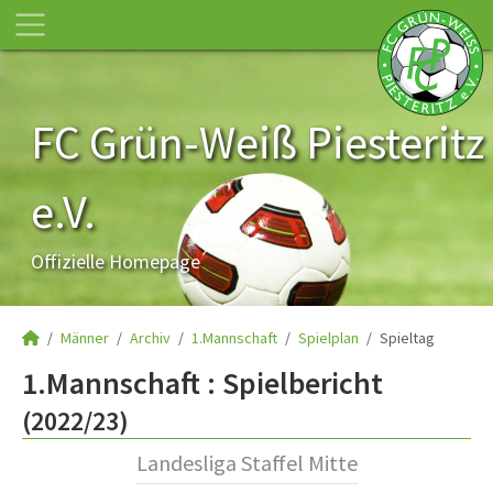
FC Grün-Weiß Piesteritz
e.V.
Offizielle Homepage
Männer
Archiv
1.Mannschaft
Spielplan
Spieltag
1.Mannschaft :
Spielbericht
(2022/23)
Landesliga Staffel Mitte