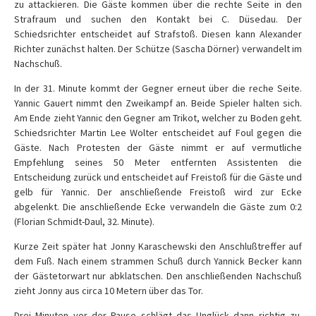
zu attackieren. Die Gäste kommen über die rechte Seite in den
Strafraum und suchen den Kontakt bei C. Düsedau. Der
Schiedsrichter entscheidet auf Strafstoß. Diesen kann Alexander
Richter zunächst halten. Der Schütze (Sascha Dörner) verwandelt im
Nachschuß.
In der 31. Minute kommt der Gegner erneut über die reche Seite.
Yannic Gauert nimmt den Zweikampf an. Beide Spieler halten sich.
Am Ende zieht Yannic den Gegner am Trikot, welcher zu Boden geht.
Schiedsrichter Martin Lee Wolter entscheidet auf Foul gegen die
Gäste. Nach Protesten der Gäste nimmt er auf vermutliche
Empfehlung seines 50 Meter entfernten Assistenten die
Entscheidung zurück und entscheidet auf Freistoß für die Gäste und
gelb für Yannic. Der anschließende Freistoß wird zur Ecke
abgelenkt. Die anschließende Ecke verwandeln die Gäste zum 0:2
(Florian Schmidt-Daul, 32. Minute).
Kurze Zeit später hat Jonny Karaschewski den Anschlußtreffer auf
dem Fuß. Nach einem strammen Schuß durch Yannick Becker kann
der Gästetorwart nur abklatschen. Den anschließenden Nachschuß
zieht Jonny aus circa 10 Metern über das Tor.
Drei Minuten vor der Pause schlägt das Unglück dann richtig zu.