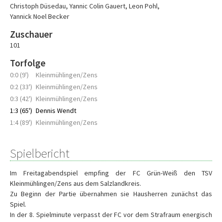
Christoph Düsedau
,
Yannic Colin Gauert
,
Leon Pohl
,
Yannick Noel Becker
Zuschauer
101
Torfolge
0:0 (9')
Kleinmühlingen/Zens
0:2 (33')
Kleinmühlingen/Zens
0:3 (42')
Kleinmühlingen/Zens
1:3 (65')
Dennis Wendt
1:4 (89')
Kleinmühlingen/Zens
Spielbericht
Im Freitagabendspiel empfing der FC Grün-Weiß den TSV
Kleinmühlingen/Zens aus dem Salzlandkreis.
Zu Beginn der Partie übernahmen sie Hausherren zunächst das
Spiel.
In der 8. Spielminute verpasst der FC vor dem Strafraum energisch