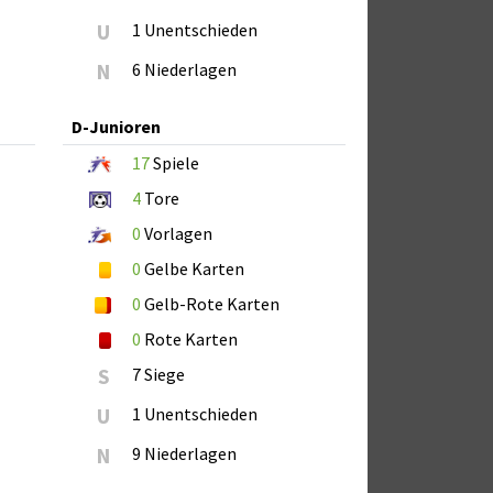
U
1 Unentschieden
N
6 Niederlagen
D-Junioren
17
Spiele
4
Tore
0
Vorlagen
0
Gelbe Karten
0
Gelb-Rote Karten
0
Rote Karten
S
7 Siege
U
1 Unentschieden
N
9 Niederlagen