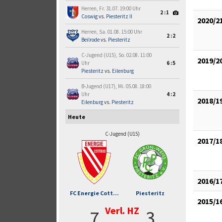
Herren, Fr. 31.07. 19:00 Uhr
2:1
Coswig
vs.
Piesteritz II
2020/2
Herren, Sa. 01.08. 15:00 Uhr
2:2
Beilrode
vs.
Piesteritz
C-Jugend (U15), So. 02.08. 11:00
2019/2
Uhr
6:5
Piesteritz
vs.
Eilenburg
B-Jugend (U17), Mi. 05.08. 18:00
Uhr
4:2
2018/1
Eilenburg
vs.
Piesteritz
Heute
C-Jugend (U15)
2017/1
2016/1
FC Energie Cott...
Piesteritz
2015/1
Verl. HZ
7
3