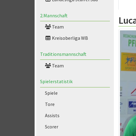
2.Mannschaft
Luc
Team
Kreisoberliga WB
Traditionsmannschaft
Team
Spielerstatistik
Spiele
Tore
Assists
Scorer