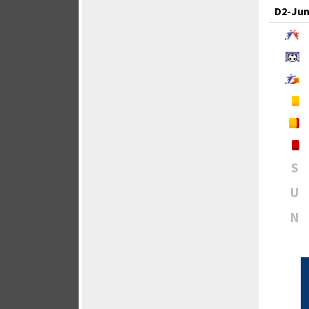
D2-Jun
S
U
N