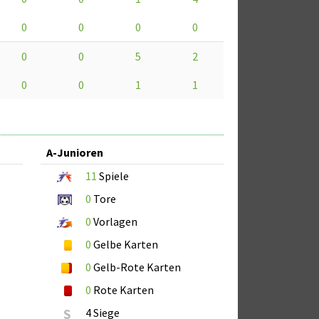
0
0
0
0
0
0
5
2
0
0
1
1
A-Junioren
11
Spiele
0
Tore
0
Vorlagen
0
Gelbe Karten
0
Gelb-Rote Karten
0
Rote Karten
S
4 Siege