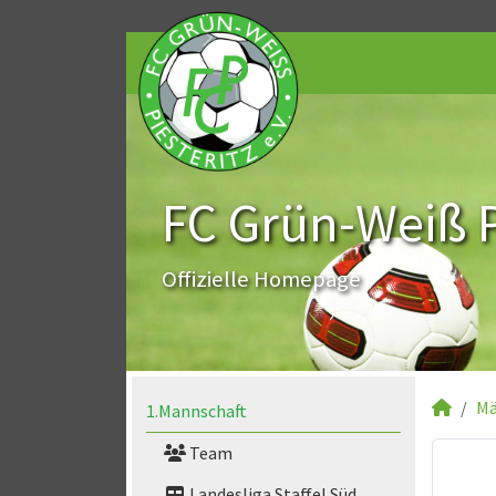
FC Grün-Weiß Pi
Offizielle Homepage
Mä
1.Mannschaft
Team
Landesliga Staffel Süd