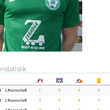
nstatistik
3
1.Mannschaft
1
0
0
0
2
1.Mannschaft
3
0
0
0
2.Mannschaft
10
0
0
0