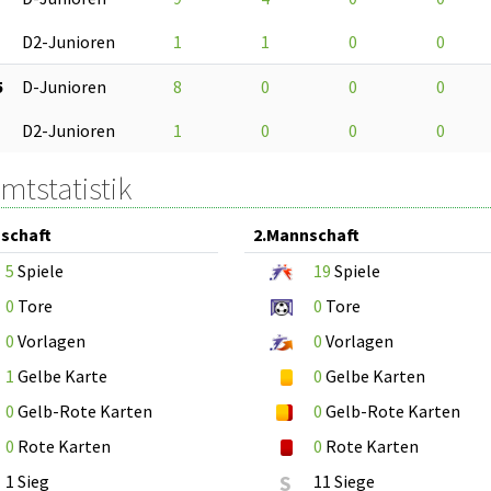
D2-Junioren
1
1
0
0
5
D-Junioren
8
0
0
0
D2-Junioren
1
0
0
0
mtstatistik
schaft
2.Mannschaft
5
Spiele
19
Spiele
0
Tore
0
Tore
0
Vorlagen
0
Vorlagen
1
Gelbe Karte
0
Gelbe Karten
0
Gelb-Rote Karten
0
Gelb-Rote Karten
0
Rote Karten
0
Rote Karten
1 Sieg
S
11 Siege