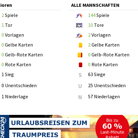
ioren
ALLE MANNSCHAFTEN
2
Spiele
144
Spiele
1
Tor
10
Tore
0
Vorlagen
2
Vorlagen
0
Gelbe Karten
2
Gelbe Karten
0
Gelb-Rote Karten
0
Gelb-Rote Karten
0
Rote Karten
0
Rote Karten
1 Sieg
S
63 Siege
0 Unentschieden
U
25 Unentschieden
1 Niederlage
N
57 Niederlagen