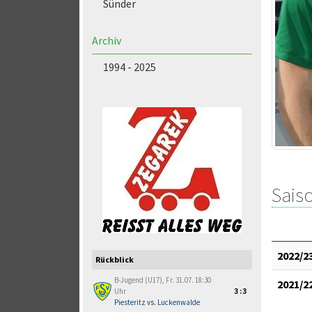
Sünder
Archiv
1994 - 2025
Saiso
2022/2
Rückblick
B-Jugend (U17), Fr. 31.07. 18:30
2021/2
Uhr
3:3
Piesteritz
vs.
Luckenwalde