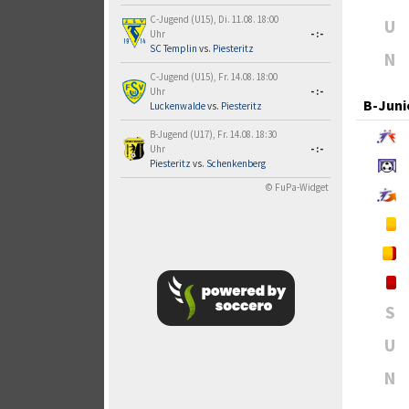
C-Jugend (U15), Di. 11.08. 18:00
U
Uhr
-:-
SC Templin
vs.
Piesteritz
N
C-Jugend (U15), Fr. 14.08. 18:00
Uhr
-:-
B-Juni
Luckenwalde
vs.
Piesteritz
B-Jugend (U17), Fr. 14.08. 18:30
Uhr
-:-
Piesteritz
vs.
Schenkenberg
© FuPa-Widget
S
U
N