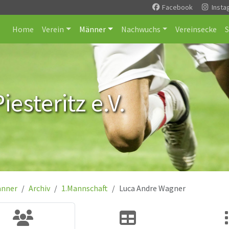
Facebook
Insta
Home
Verein
Männer
Nachwuchs
Vereinsecke
esteritz e.V.
nner
Archiv
1.Mannschaft
Luca Andre Wagner