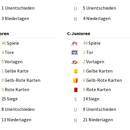
1 Unentschieden
U
5 Unentschieden
3 Niederlagen
N
4 Niederlagen
oren
C-Junioren
46
Spiele
44
Spiele
4
Tore
1
Tor
0
Vorlagen
2
Vorlagen
1
Gelbe Karte
0
Gelbe Karten
0
Gelb-Rote Karten
0
Gelb-Rote Karten
0
Rote Karten
0
Rote Karten
25 Siege
S
14 Siege
8 Unentschieden
U
9 Unentschieden
13 Niederlagen
N
21 Niederlagen