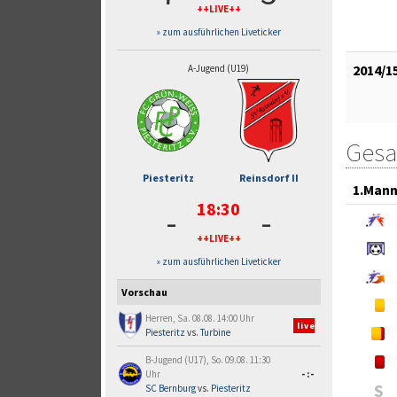
++LIVE++
» zum ausführlichen Liveticker
2014/1
A-Jugend (U19)
Gesa
Piesteritz
Reinsdorf II
1.Mann
18:30
-
-
++LIVE++
» zum ausführlichen Liveticker
Vorschau
Herren, Sa. 08.08. 14:00 Uhr
live
Piesteritz
vs.
Turbine
B-Jugend (U17), So. 09.08. 11:30
Uhr
-:-
S
SC Bernburg
vs.
Piesteritz