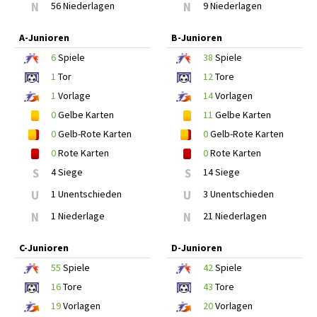
N
56 Niederlagen
N
9 Niederlagen
A-Junioren
B-Junioren
6
Spiele
38
Spiele
1
Tor
12
Tore
1
Vorlage
14
Vorlagen
0
Gelbe Karten
11
Gelbe Karten
0
Gelb-Rote Karten
0
Gelb-Rote Karten
0
Rote Karten
0
Rote Karten
S
4 Siege
S
14 Siege
U
1 Unentschieden
U
3 Unentschieden
N
1 Niederlage
N
21 Niederlagen
C-Junioren
D-Junioren
55
Spiele
42
Spiele
16
Tore
43
Tore
19
Vorlagen
20
Vorlagen