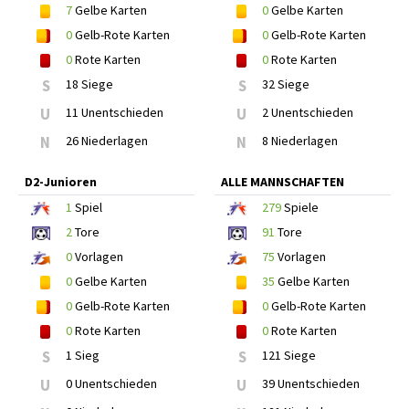
7
Gelbe Karten
0
Gelbe Karten
0
Gelb-Rote Karten
0
Gelb-Rote Karten
0
Rote Karten
0
Rote Karten
S
18 Siege
S
32 Siege
U
11 Unentschieden
U
2 Unentschieden
N
26 Niederlagen
N
8 Niederlagen
D2-Junioren
ALLE MANNSCHAFTEN
1
Spiel
279
Spiele
2
Tore
91
Tore
0
Vorlagen
75
Vorlagen
0
Gelbe Karten
35
Gelbe Karten
0
Gelb-Rote Karten
0
Gelb-Rote Karten
0
Rote Karten
0
Rote Karten
S
1 Sieg
S
121 Siege
U
0 Unentschieden
U
39 Unentschieden