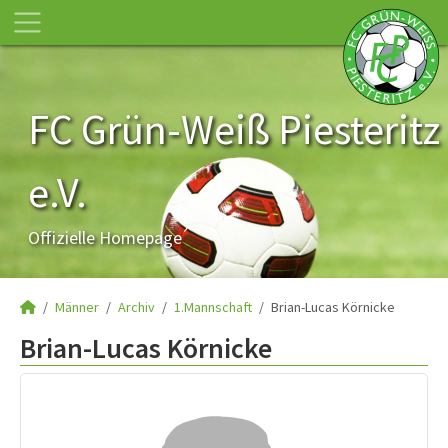
FC Grün-Weiß Piesteritz
e.V.
Offizielle Homepage
Männer
Archiv
1.Mannschaft
Brian-Lucas Körnicke
Brian-Lucas Körnicke