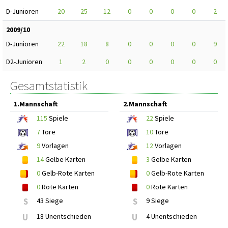
D-Junioren
20
25
12
0
0
0
0
2
2009/10
D-Junioren
22
18
8
0
0
0
0
9
D2-Junioren
1
2
0
0
0
0
0
0
Gesamtstatistik
1.Mannschaft
2.Mannschaft
115
Spiele
22
Spiele
7
Tore
10
Tore
9
Vorlagen
12
Vorlagen
14
Gelbe Karten
3
Gelbe Karten
0
Gelb-Rote Karten
0
Gelb-Rote Karten
0
Rote Karten
0
Rote Karten
S
43 Siege
S
9 Siege
U
18 Unentschieden
U
4 Unentschieden