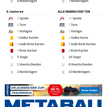
N
6 Niederlagen
N
7 Niederlagen
A-Junioren
ALLE MANNSCHAFTEN
8
Spiele
32
Spiele
0
Tore
5
Tore
0
Vorlagen
1
Vorlage
0
Gelbe Karten
1
Gelbe Karte
0
Gelb-Rote Karten
0
Gelb-Rote Karten
0
Rote Karten
0
Rote Karten
S
5 Siege
S
18 Siege
U
1 Unentschieden
U
6 Unentschieden
N
2 Niederlagen
N
15 Niederlagen