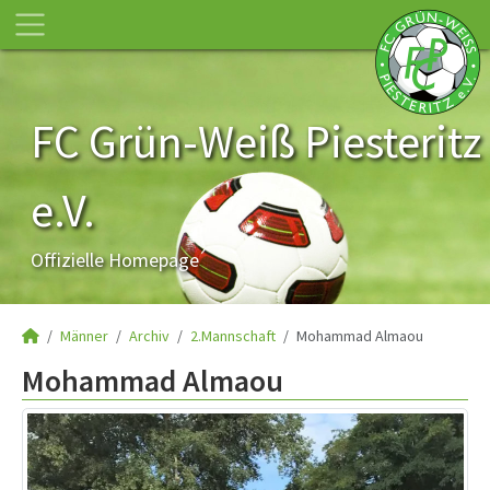
FC Grün-Weiß Piesteritz
e.V.
Offizielle Homepage
Männer
Archiv
2.Mannschaft
Mohammad Almaou
Mohammad Almaou