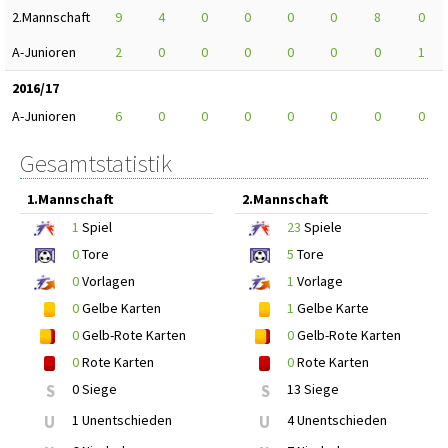
2.Mannschaft
9
4
0
0
0
0
8
0
A-Junioren
2
0
0
0
0
0
0
1
2016/17
A-Junioren
6
0
0
0
0
0
0
0
Gesamtstatistik
1.Mannschaft
2.Mannschaft
1
Spiel
23
Spiele
0
Tore
5
Tore
0
Vorlagen
1
Vorlage
0
Gelbe Karten
1
Gelbe Karte
0
Gelb-Rote Karten
0
Gelb-Rote Karten
0
Rote Karten
0
Rote Karten
S
0 Siege
S
13 Siege
U
1 Unentschieden
U
4 Unentschieden