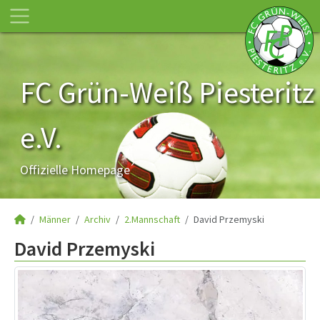
FC Grün-Weiß Piesteritz
e.V.
Offizielle Homepage
Männer
Archiv
2.Mannschaft
David Przemyski
David Przemyski