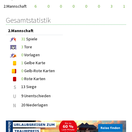
2.Mannschaft
6
0
0
0
0
0
3
1
Gesamtstatistik
2.Mannschaft
31
Spiele
3
Tore
0
Vorlagen
1
Gelbe Karte
0
Gelb-Rote Karten
0
Rote Karten
S
13 Siege
U
9 Unentschieden
N
20 Niederlagen