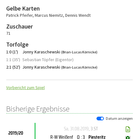
Gelbe Karten
Patrick Pfeifer
,
Marcus Niemitz
,
Dennis Wendt
Zuschauer
71
Torfolge
1:0 (1')
Jonny Karaschewski
(Brian-Lucas Körnicke)
1:1 (35')
Sebastian Töpfer (Eigentor)
2:1 (52')
Jonny Karaschewski
(Brian-Lucas Körnicke)
Vorbericht zum Spiel
Bisherige Ergebnisse
Datum anzeigen
Sa, 31.08.2019
, 3.ST
2019/20
0 : 3
R-W Weißenf
Piesteritz
(
)