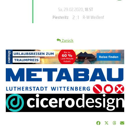
Sa, 29.02.2020
, 18.ST
2 : 1
Piesteritz
R-W Weißenf
Zurück