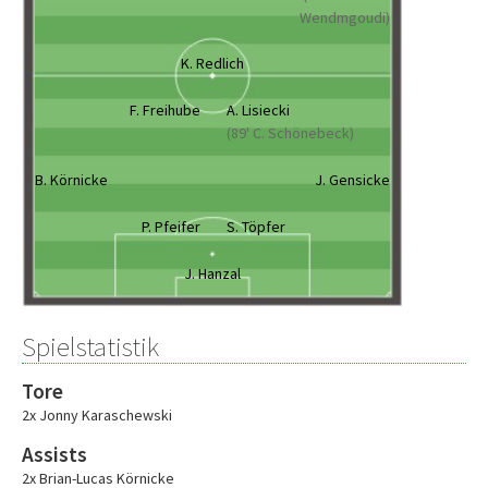
Wendmgoudi)
K. Redlich
F. Freihube
A. Lisiecki
(89' C. Schönebeck)
B. Körnicke
J. Gensicke
P. Pfeifer
S. Töpfer
J. Hanzal
Spielstatistik
Tore
2x Jonny Karaschewski
Assists
2x Brian-Lucas Körnicke