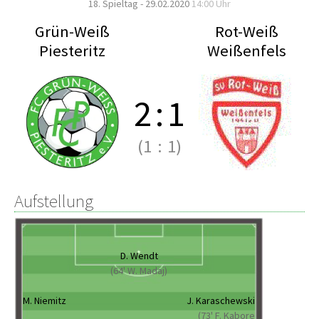
18. Spieltag - 29.02.2020
14:00 Uhr
Grün-Weiß
Rot-Weiß
Piesteritz
Weißenfels
2
:
1
(1
:
1)
Aufstellung
D. Wendt
(64' W. Madaj)
M. Niemitz
J. Karaschewski
(73' F. Kabore