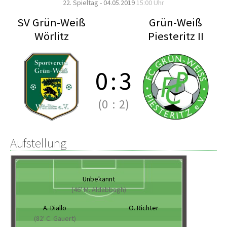
22. Spieltag - 04.05.2019
15:00 Uhr
SV Grün-Weiß
Grün-Weiß
Wörlitz
Piesteritz II
0
:
3
(0
:
2)
Aufstellung
Unbekannt
(46' M. Aldabbagh)
A. Diallo
O. Richter
(82' C. Gauert)