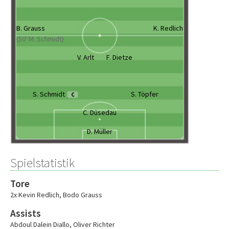
B. Grauss
K. Redlich
(50' M. Schmidt)
V. Arlt
F. Dietze
S. Schmidt
S. Töpfer
C
C. Düsedau
D. Müller
Spielstatistik
Tore
2x Kevin Redlich
,
Bodo Grauss
Assists
Abdoul Dalein Diallo
,
Oliver Richter