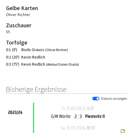
Gelbe Karten
Oliver Richter
Zuschauer
55
Torfolge
0:1 (9')
Bodo Grauss
(Oliver Richter)
0:2 (20')
Kevin Redlich
0:3 (75')
Kevin Redlich
(Abdoul Dalein Diallo)
Bisherige Ergebnisse
Datum anzeigen
Fr, 15.09.2023
, 4.ST
2023/24
2 : 3
G/W Wörlitz
Piesteritz II
Sa, 16.03.2024
, 19.ST