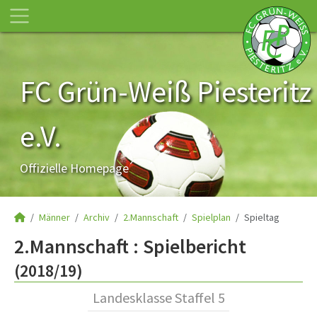
FC Grün-Weiß Piesteritz
e.V.
Offizielle Homepage
Männer
Archiv
2.Mannschaft
Spielplan
Spieltag
2.Mannschaft :
Spielbericht
(2018/19)
Landesklasse Staffel 5