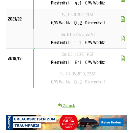
4 : 1
Piesteritz II
G/W Wörlitz
Sa, 06.11.2021
, 11.ST
2021/22
0 : 2
G/W Wörlitz
Piesteritz II
Sa, 11.06.2022
, 22.ST
1 : 1
Piesteritz II
G/W Wörlitz
Sa, 03.11.2018
, 9.ST
2018/19
6 : 1
Piesteritz II
G/W Wörlitz
Sa, 04.05.2019
, 22.ST
0 : 3
G/W Wörlitz
Piesteritz II
Zurück