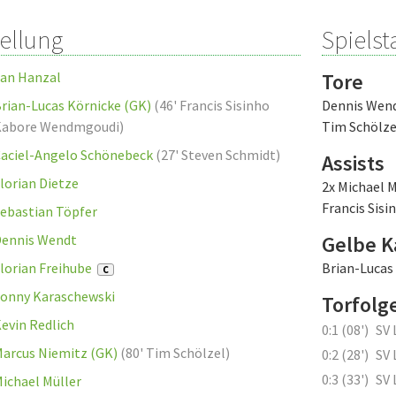
tellung
Spielsta
an Hanzal
Tore
rian-Lucas Körnicke (GK)
(
46' Francis Sisinho
Dennis Wen
Kabore Wendmgoudi
)
Tim Schölze
aciel-Angelo Schönebeck
(
27' Steven Schmidt
)
Assists
lorian Dietze
2x Michael M
Francis Sis
ebastian Töpfer
ennis Wendt
Gelbe K
lorian Freihube
Brian-Lucas
C
onny Karaschewski
Torfolg
evin Redlich
0:1 (08')
SV 
arcus Niemitz (GK)
(
80' Tim Schölzel
)
0:2 (28')
SV 
0:3 (33')
SV 
ichael Müller