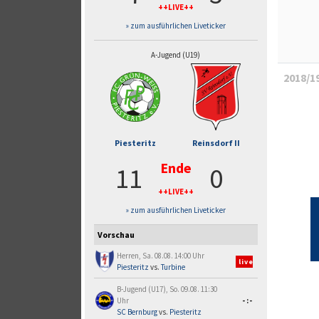
++LIVE++
» zum ausführlichen Liveticker
A-Jugend (U19)
2018/1
Piesteritz
Reinsdorf II
Ende
11
0
++LIVE++
» zum ausführlichen Liveticker
Vorschau
Herren, Sa. 08.08. 14:00 Uhr
live
Piesteritz
vs.
Turbine
B-Jugend (U17), So. 09.08. 11:30
Uhr
-:-
SC Bernburg
vs.
Piesteritz