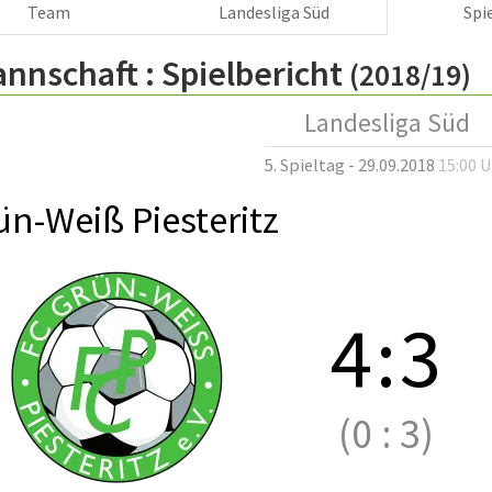
Team
Landesliga Süd
Spi
annschaft :
Spielbericht
(2018/19)
Landesliga Süd
5. Spieltag - 29.09.2018
15:00 
ün-Weiß Piesteritz
4
:
3
(0
:
3)