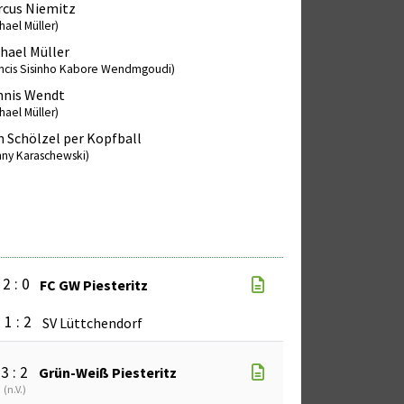
cus Niemitz
hael Müller)
hael Müller
ancis Sisinho Kabore Wendmgoudi)
nnis Wendt
hael Müller)
 Schölzel per Kopfball
nny Karaschewski)
2 : 0
FC GW Piesteritz
1 : 2
SV Lüttchendorf
3 : 2
Grün-Weiß Piesteritz
(
n.V.
)