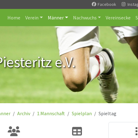
Facebook
Insta
Home
Verein
Männer
Nachwuchs
Vereinsecke
esteritz e.V.
nner
Archiv
1.Mannschaft
Spielplan
Spieltag