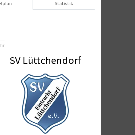
elplan
Statistik
Uhr
SV Lüttchendorf