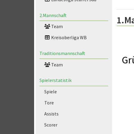
2.Mannschaft
1.M
Team
Kreisoberliga WB
Traditionsmannschaft
Gr
Team
Spielerstatistik
Spiele
Tore
Assists
Scorer