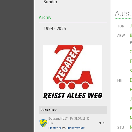
Sünder
Aufs
Archiv
J
TOR
1994 - 2025
B
ABW
C
F
S
D
MIT
F
J
K
Rückblick
M
B-Jugend (U17), Fr. 31.07. 18:30
Uhr
3:3
M
STU
Piesteritz
vs.
Luckenwalde