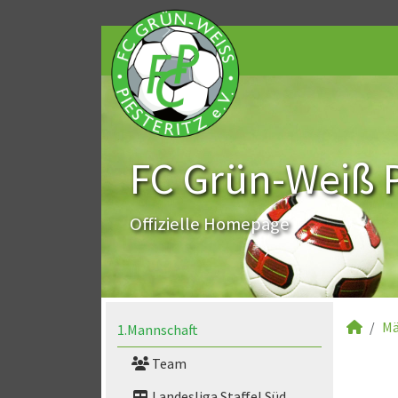
FC Grün-Weiß Pi
Offizielle Homepage
Mä
1.Mannschaft
Team
Landesliga Staffel Süd