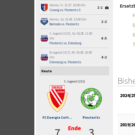
Ersatz
Herren, Fr. 31.07. 19:00 Uhr
2:1
Coswig
vs.
Piesteritz II
F
Herren, Sa. 01.08. 15:00 Uhr
2:2
S
Beilrode
vs.
Piesteritz
C-Jugend (U15), So. 02.08. 11:00
S
Uhr
6:5
Piesteritz
vs.
Eilenburg
T
B-Jugend (U17), Mi. 05.08. 18:00
Uhr
4:2
Eilenburg
vs.
Piesteritz
Heute
Bish
C-Jugend (U15)
2024/2
FC Energie Cott...
Piesteritz
2019/2
Ende
7
3