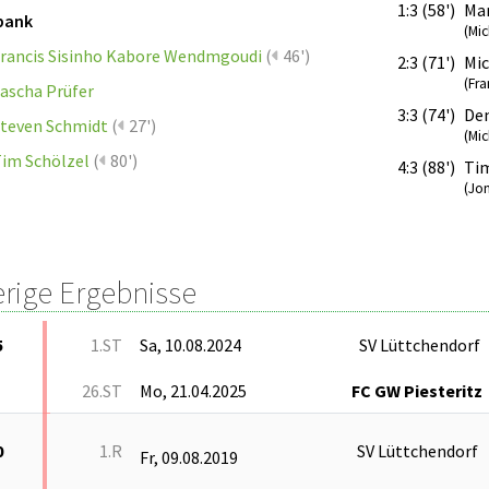
1:3 (58')
Mar
bank
(Mic
rancis Sisinho Kabore Wendmgoudi
(
46')
2:3 (71')
Mic
(Fr
ascha Prüfer
3:3 (74')
De
teven Schmidt
(
27')
(Mic
im Schölzel
(
80')
4:3 (88')
Tim
(Jo
erige Ergebnisse
5
1.ST
Sa, 10.08.2024
SV Lüttchendorf
26.ST
Mo, 21.04.2025
FC GW Piesteritz
0
1.R
SV Lüttchendorf
Fr, 09.08.2019