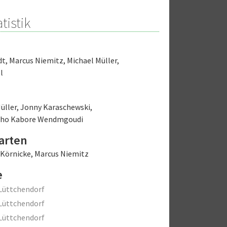
tistik
dt
,
Marcus Niemitz
,
Michael Müller
,
l
üller
,
Jonny Karaschewski
,
inho Kabore Wendmgoudi
arten
 Körnicke
,
Marcus Niemitz
e
Lüttchendorf
Lüttchendorf
Lüttchendorf