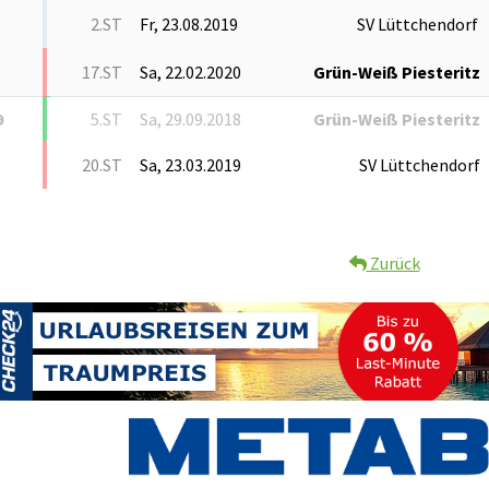
2.ST
Fr, 23.08.2019
SV Lüttchendorf
17.ST
Sa, 22.02.2020
Grün-Weiß Piesteritz
9
5.ST
Sa, 29.09.2018
Grün-Weiß Piesteritz
20.ST
Sa, 23.03.2019
SV Lüttchendorf
Zurück