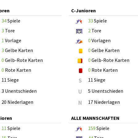
oren
C-Junioren
34
Spiele
33
Spiele
3
Tore
2
Tore
1
Vorlage
0
Vorlagen
3
Gelbe Karten
0
Gelbe Karten
0
Gelb-Rote Karten
0
Gelb-Rote Karten
0
Rote Karten
0
Rote Karten
11 Siege
S
11 Siege
3 Unentschieden
U
5 Unentschieden
20 Niederlagen
N
17 Niederlagen
ioren
ALLE MANNSCHAFTEN
11
Spiele
159
Spiele
15
Tore
44
Tore