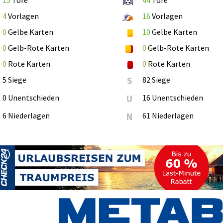
4
Vorlagen
16
Vorlagen
0
Gelbe Karten
10
Gelbe Karten
0
Gelb-Rote Karten
0
Gelb-Rote Karten
0
Rote Karten
0
Rote Karten
5 Siege
S
82 Siege
0 Unentschieden
U
16 Unentschieden
6 Niederlagen
N
61 Niederlagen