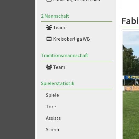
2.Mannschaft
Fabi
Team
Kreisoberliga WB
Traditionsmannschaft
Team
Spielerstatistik
Spiele
Tore
Assists
Scorer