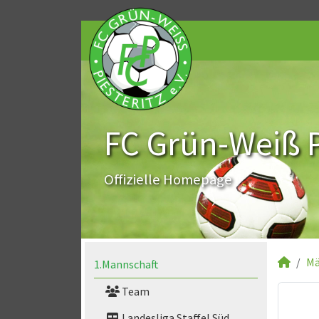
FC Grün-Weiß Pi
Offizielle Homepage
Mä
1.Mannschaft
Team
Landesliga Staffel Süd