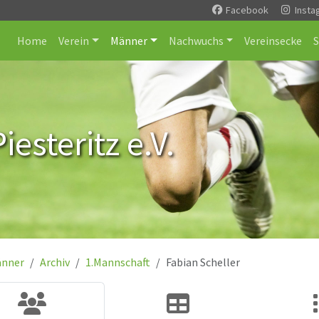
Facebook
Insta
Home
Verein
Männer
Nachwuchs
Vereinsecke
esteritz e.V.
nner
Archiv
1.Mannschaft
Fabian Scheller