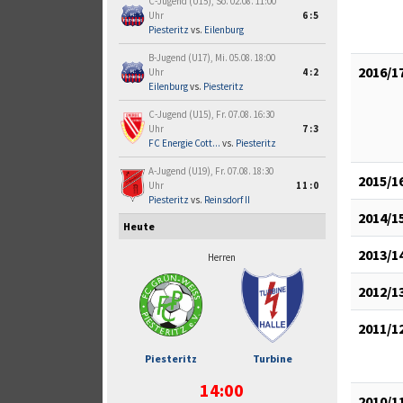
C-Jugend (U15), So. 02.08. 11:00
Uhr
6:5
Piesteritz
vs.
Eilenburg
B-Jugend (U17), Mi. 05.08. 18:00
2016/1
Uhr
4:2
Eilenburg
vs.
Piesteritz
C-Jugend (U15), Fr. 07.08. 16:30
Uhr
7:3
FC Energie Cott...
vs.
Piesteritz
A-Jugend (U19), Fr. 07.08. 18:30
2015/1
Uhr
11:0
Piesteritz
vs.
Reinsdorf II
2014/1
Heute
2013/1
Herren
2012/1
2011/1
Piesteritz
Turbine
14:00
2010/1