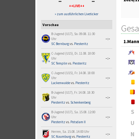
-
-
++LIVE++
» zum ausführlichen Liveticker
Vorschau
Gesa
B-Jugend (U17), So. 09.08. 11:30
Uhr
-:-
1.Mann
SC Bernburg
vs.
Piesteritz
C-Jugend (U15), Di. 11.08. 18:00
Uhr
-:-
SC Templin
vs.
Piesteritz
C-Jugend (U15), Fr. 14.08. 18:00
Uhr
-:-
Luckenwalde
vs.
Piesteritz
B-Jugend (U17), Fr. 14.08. 18:30
Uhr
-:-
Piesteritz
vs.
Schenkenberg
S
B-Jugend (U17), Sa. 15.08. 12:00
Uhr
-:-
U
Piesteritz
vs.
Potsdam II
Herren, Sa. 15.08. 14:00 Uhr
N
-:-
SC Naumburg
vs.
Piesteritz