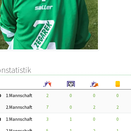
nstatistik
0
1.Mannschaft
2
0
0
0
2.Mannschaft
7
0
2
2
8
1.Mannschaft
3
1
0
0
2.Mannschaft
5
1
2
1