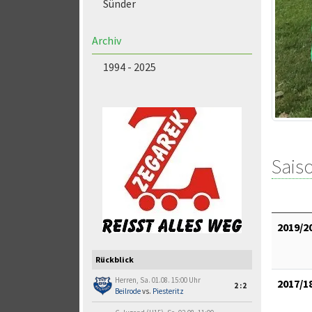
Sünder
Archiv
1994 - 2025
Saiso
2019/2
Rückblick
Herren, Sa. 01.08. 15:00 Uhr
2017/1
2:2
Beilrode
vs.
Piesteritz