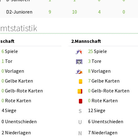
D2-Junioren
9
10
4
0
mtstatistik
schaft
2.Mannschaft
6
Spiele
25
Spiele
1
Tor
3
Tore
0
Vorlagen
8
Vorlagen
0
Gelbe Karten
7
Gelbe Karten
0
Gelb-Rote Karten
0
Gelb-Rote Karten
0
Rote Karten
0
Rote Karten
4 Siege
S
12 Siege
0 Unentschieden
U
6 Unentschieden
2 Niederlagen
N
7 Niederlagen