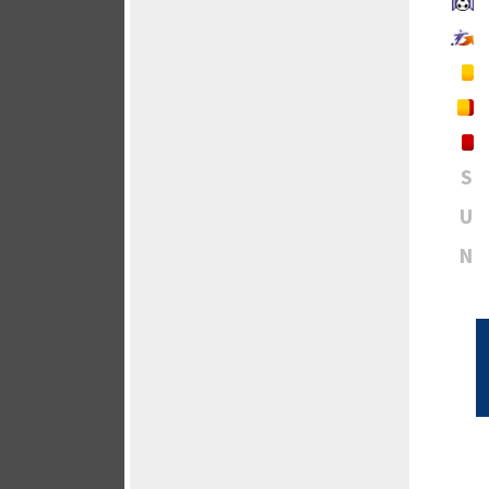
S
U
N