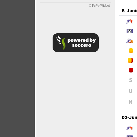
© FuPa-Widget
B-Juni
S
U
N
D2-Jun