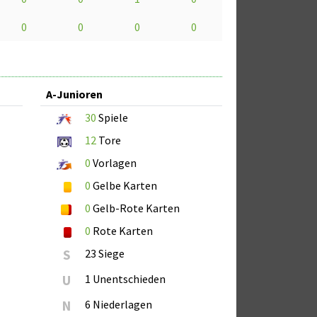
0
0
0
0
A-Junioren
30
Spiele
12
Tore
0
Vorlagen
0
Gelbe Karten
0
Gelb-Rote Karten
0
Rote Karten
S
23 Siege
U
1 Unentschieden
N
6 Niederlagen