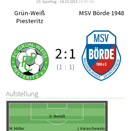
10. Spieltag - 24.10.2015
15:00 Uhr
Grün-Weiß
MSV Börde 1948
Piesteritz
2
:
1
(1
:
1)
Aufstellung
D. Wendt
M. Müller
J. Karaschewski