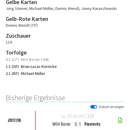
Gelbe Karten
Jörg Steiner
,
Michael Müller
,
Dennis Wendt
,
Jonny Karaschewski
Gelb-Rote Karten
Dennis Wendt (73')
Zuschauer
119
Torfolge
0:1 (27')
MSV Börde 1948
1:1 (30')
Brian-Lucas Körnicke
2:1 (80')
Michael Müller
Bisherige Ergebnisse
Datum anzeigen
Sa, 09.09.2017
, 3.ST
2017/18
3 : 1
MSV Börde
Piesteritz