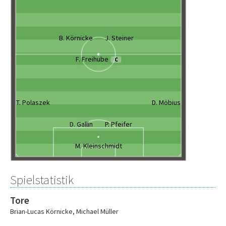
B. Körnicke
J. Steiner
F. Freihube
C
T. Polaszek
D. Möbius
D. Gallin
P. Pfeifer
M. Kleinschmidt
Spielstatistik
Tore
Brian-Lucas Körnicke
,
Michael Müller