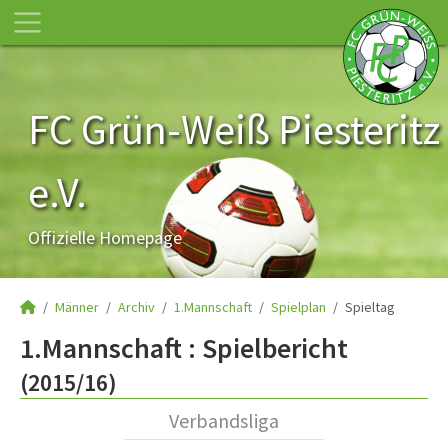
FC Grün-Weiß Piesteritz
e.V.
Offizielle Homepage
Männer
Archiv
1.Mannschaft
Spielplan
Spieltag
1.Mannschaft :
Spielbericht
(2015/16)
Verbandsliga